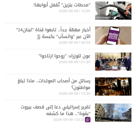
"محطات بنزين" تُقفل أبوابها!
13:20 | 2026-08-08
أخبار مهمّة جداً.. تابعوا قناة "لبنان24"
الآن عبر "واتسآب" بكبسة زرّ
06:55 | 2026-08-09
عون للوزراء: "روحوا ارتاحوا"
01:30 | 2026-08-09
رسائل من أصحاب المولدات.. ماذا تبلغ
مواطنون؟
15:30 | 2026-08-08
تقرير إسرائيلي دعا إلى قصف بيروت
"بقوة".. هذا ما كشفه
03:30 | 2026-08-09