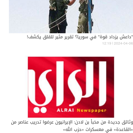
"داعش يزداد قوة" في سوريا؟ تقرير مثير للقلق يكشف!
12:19 | 2024-04-06
وثائق جديدة من مخبأ بن لادن: الإيرانيون عرضوا تدريب عناصر من
«القاعدة» في معسكرات «حزب الله»