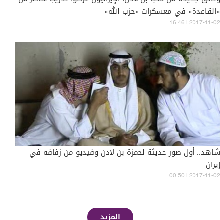
«القاعدة» في معسكرات «حزب الله»
16:46 | 2017-11-02
شاهد.. أول صور حديثة لحمزة بن لادن وفيديو من زفافه في
إيران
00:50 | 2017-11-02
المزيد