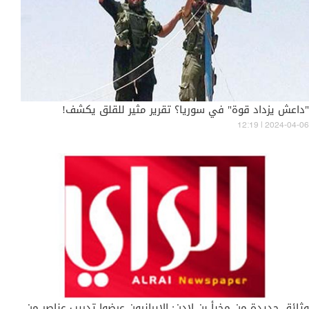
"داعش يزداد قوة" في سوريا؟ تقرير مثير للقلق يكشف!
12:19 | 2024-04-06
وثائق جديدة من مخبأ بن لادن: الإيرانيون عرضوا تدريب عناصر من