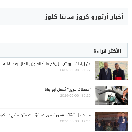
أخبار أرتورو كروز سانتا كلوز
الأكثر قراءة
عن زيادات الرواتب.. إليكم ما أعلنه وزير المال بعد لقائه ا
08:07 | 2026-08-08
"محطات بنزين" تُقفل أبوابها!
13:20 | 2026-08-08
سرّ داخل شقة مهجورة في دمشق.. "دفتر" فضح "عنكبوت
12:00 | 2026-08-08