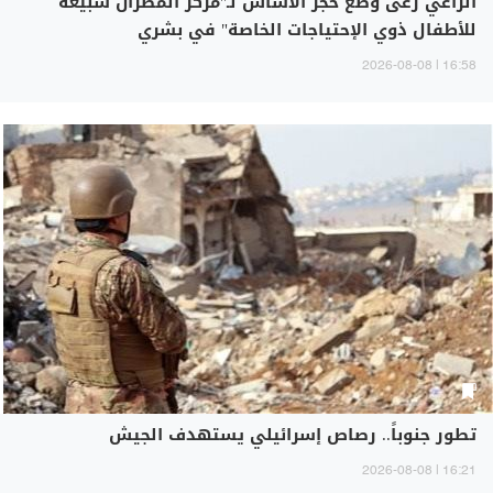
الراعي رعى وضع حجر الاساس لـ"مركز المطران شبيعة
للأطفال ذوي الإحتياجات الخاصة" في بشري
16:58 | 2026-08-08
تطور جنوباً.. رصاص إسرائيلي يستهدف الجيش
16:21 | 2026-08-08