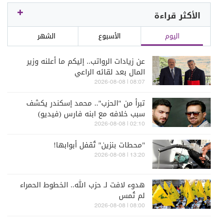
الأكثر قراءة
اليوم
الأسبوع
الشهر
عن زيادات الرواتب.. إليكم ما أعلنه وزير
المال بعد لقائه الراعي
08:07 | 2026-08-08
تبرأ من "الحزب".. محمد إسكندر يكشف
سبب خلافه مع ابنه فارس (فيديو)
02:10 | 2026-08-08
"محطات بنزين" تُقفل أبوابها!
13:20 | 2026-08-08
هدوء لافت لـ حزب الله.. الخطوط الحمراء
لم تُمس
08:00 | 2026-08-08