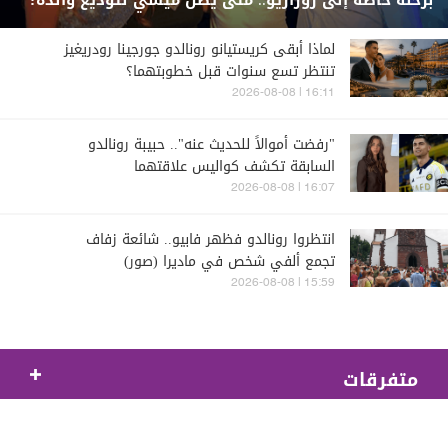
برحلة خاصة إلى روزاريو.. متى يصل ميسي لتوديع والده؟
لماذا أبقى كريستيانو رونالدو جورجينا رودريغيز
تنتظر تسع سنوات قبل خطوبتهما؟
16:11 | 2026-08-08
"رفضت أموالاً للحديث عنه".. حبيبة رونالدو
السابقة تكشف كواليس علاقتهما
16:07 | 2026-08-08
انتظروا رونالدو فظهر فابيو.. شائعة زفاف
تجمع ألفي شخص في ماديرا (صور)
15:59 | 2026-08-08
متفرقات