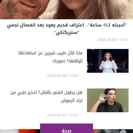
"أحببته لـ48 ساعة".. اعتراف قديم يعود بعد انفصال نجمي
"ستريكتلي"
15:58 | 2026-08-08
ماذا قال طبيب شيرين عن استعادتها
للياقتها؟ (صورة)
13:50 | 2026-08-08
هل يطول الشعر بالقصّ؟ تحذير طبي من
ترند الرموش
10:20 | 2026-08-08
صحة