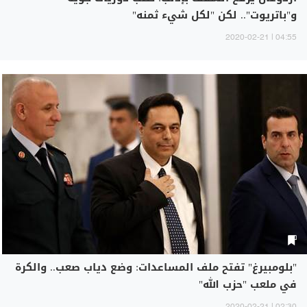
و"باتريوت".. لكن "لكل شيء ثمنه"
04:55 | 2020-02-21
"بلومبيرغ" تفتح ملف المساعدات: وضع دياب صعب.. والكرة
في ملعب "حزب الله"