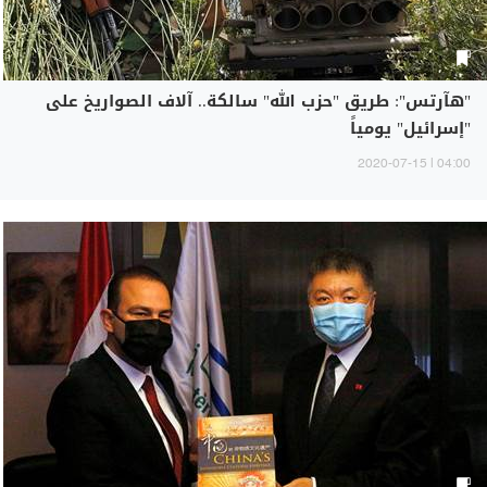
"هآرتس": طريق "حزب الله" سالكة.. آلاف الصواريخ على
"إسرائيل" يومياً
04:00 | 2020-07-15