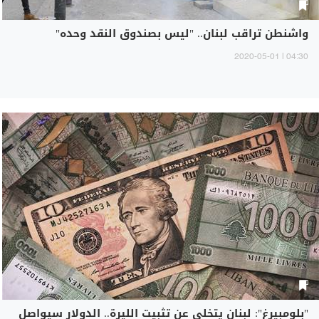
واشنطن تراقب لبنان.. "ليس بصندوق النقد وحده"
04:30 | 2020-05-01
"بلومبيرغ": لبنان يتخلى عن تثبيت الليرة.. الدولار سيواصل