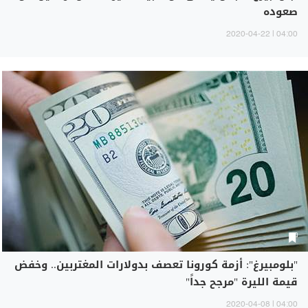
صعوده
04:00 | 2020-04-22
"بلومبيرغ": أزمة كورونا تعصف بدولارات المغتربين.. وخفض
قيمة الليرة "مرجح جداً"
04:00 | 2020-04-08