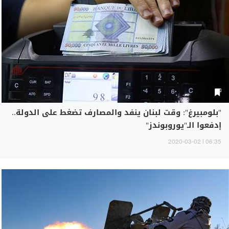
"بلومبيرغ": وقت لبنان ينفد والمصارف تضغط على الدولة..
إدفعوا الـ"يوروبوندز"
06:35 | 2020-03-02