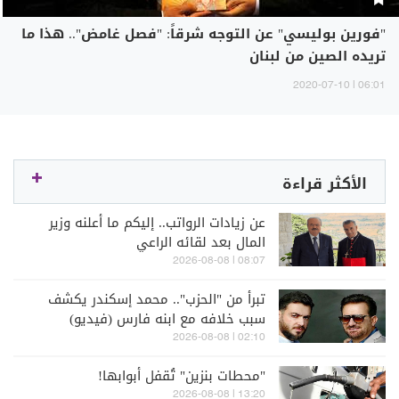
"فورين بوليسي" عن التوجه شرقاً: "فصل غامض".. هذا ما
تريده الصين من لبنان
06:01 | 2020-07-10
الأكثر قراءة
عن زيادات الرواتب.. إليكم ما أعلنه وزير
المال بعد لقائه الراعي
08:07 | 2026-08-08
تبرأ من "الحزب".. محمد إسكندر يكشف
سبب خلافه مع ابنه فارس (فيديو)
02:10 | 2026-08-08
"محطات بنزين" تُقفل أبوابها!
13:20 | 2026-08-08