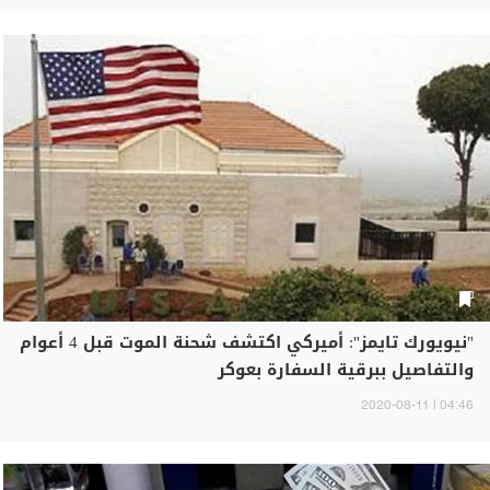
"نيويورك تايمز": أميركي اكتشف شحنة الموت قبل 4 أعوام
والتفاصيل ببرقية السفارة بعوكر
04:46 | 2020-08-11