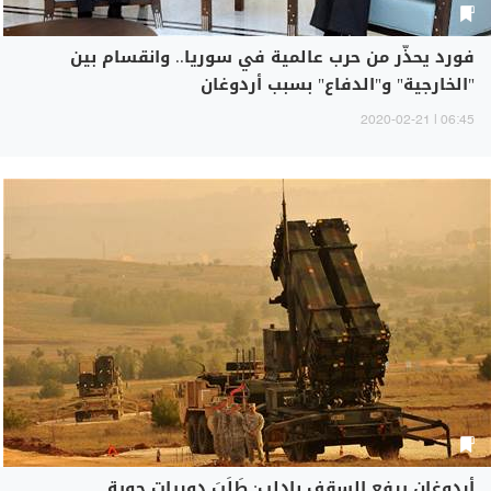
فورد يحذّر من حرب عالمية في سوريا.. وانقسام بين
"الخارجية" و"الدفاع" بسبب أردوغان
06:45 | 2020-02-21
أردوغان يرفع السقف بإدلب: طَلَبَ دوريات جوية