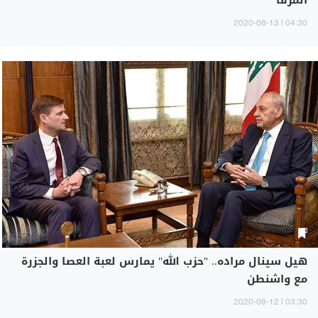
المرفأ
04:30 | 2020-08-13
هيل سينال مراده.. "حزب الله" يمارس لعبة العصا والجزرة
مع واشنطن
03:30 | 2020-08-12