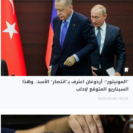
"المونيتور": أردوغان اعترف بـ"انتصار" الأسد.. وهذا
السيناريو المتوقع لإدلب
06:55 | 2020-03-06