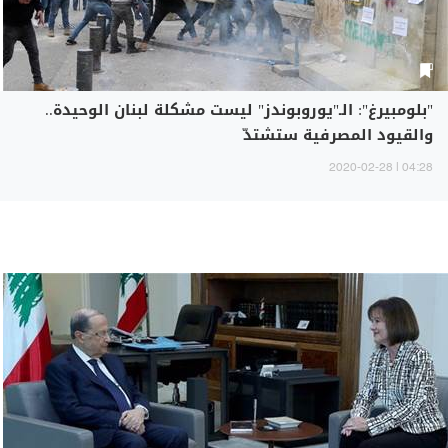
"بلومبيرغ": الـ"يوروبوندز" ليست مشكلة لبنان الوحيدة..
والقيود المصرفية ستشتدّ
04:28 | 2020-02-28