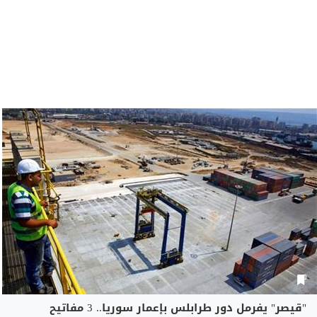
"قيصر" يفرمل دور طرابلس بإعمار سوريا.. 3 مفاتيح