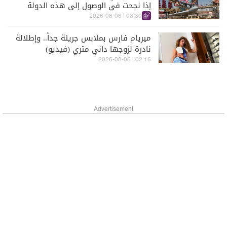
إذا نجحت في الوصول إلى هذه الدولة
الآسيويّة
03:30 | 2026-08-06
ميريام فارس بملابس جريئة جداً.. وإطلالة
نادرة لزوجها داني متري (فيديو)
02:16 | 2026-08-06
Advertisement