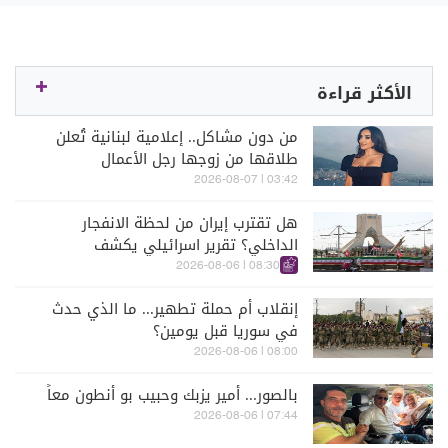
الأكثر قراءة
من دون مشاكل.. إعلامية لبنانية تُعلن
طلاقها من زوجها رجل الأعمال
03:42 | 2026-08-07
هل تقترب إيران من لحظة الانفجار
الداخلي؟ تقرير اسرائيلي يكشف
الكواليس
08:30 | 2026-08-06
إنقلاب أم حملة تطهير... ما الذي حدث
في سوريا قبل يومين؟
08:00 | 2026-08-06
بالصور... أمير يزبك وحبيب بو أنطون معاً
07:44 | 2026-08-06