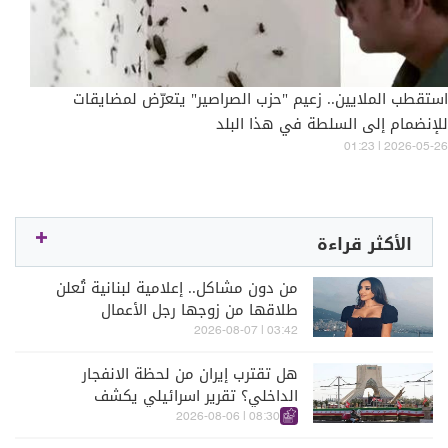
استقطب الملايين.. زعيم "حزب الصراصير" يتعرّض لمضايقات
للإنضمام إلى السلطة في هذا البلد
01:23 | 2026-05-26
الأكثر قراءة
من دون مشاكل.. إعلامية لبنانية تُعلن
طلاقها من زوجها رجل الأعمال
03:42 | 2026-08-07
هل تقترب إيران من لحظة الانفجار
الداخلي؟ تقرير اسرائيلي يكشف
الكواليس
08:30 | 2026-08-06