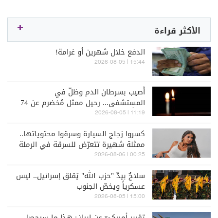
الأكثر قراءة
الدفع خلال شهرين أو غرامة!
15:44 | 2026-08-05
أُصيب بسرطان الدم وظلّ في
المستشفى... رحيل ممثل مُخضرم عن 74
عاماً
11:19 | 2026-08-05
كسروا زجاج السيارة وسرقوا محتوياتها..
ممثلة شهيرة تتعرّض للسرقة في الرملة
البيضاء (فيديو)
00:25 | 2026-08-06
سلاحٌ بيدّ "حزب الله" يُقلق إسرائيل.. ليس
عسكرياً ويخصّ الجنوب
15:00 | 2026-08-05
تقرير أميركيّ عن إيران: هذا ما سيحصل