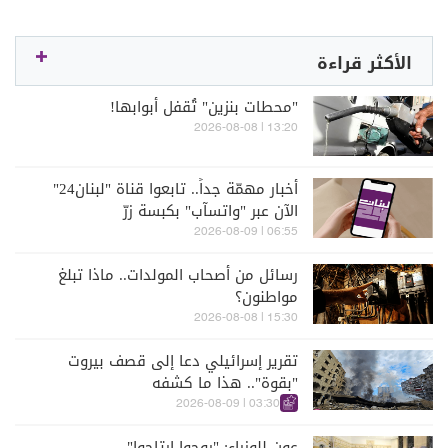
الأكثر قراءة
"محطات بنزين" تُقفل أبوابها!
13:20 | 2026-08-08
أخبار مهمّة جداً.. تابعوا قناة "لبنان24"
الآن عبر "واتسآب" بكبسة زرّ
06:55 | 2026-08-09
رسائل من أصحاب المولدات.. ماذا تبلغ
مواطنون؟
15:30 | 2026-08-08
تقرير إسرائيلي دعا إلى قصف بيروت
"بقوة".. هذا ما كشفه
03:30 | 2026-08-09
عون للوزراء: "روحوا ارتاحوا"