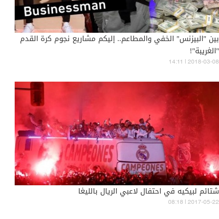
بين "البيزنس" الخفي والمطاعم.. إليكم مشاريع نجوم كرة القدم
"الغريبة"!
14:11 | 2018-03-08
شتائم لبيكيه في احتفال لاعبي الريال بالليغا
08:18 | 2017-05-22