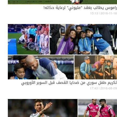
راموس يطالب بعقد "مليوني" لرعاية حذائه!
15:13 | 2016-11-16
تكريم طفل سوري من ضحايا القصف قبل السوبر الأوروبي
17:43 | 2016-08-09