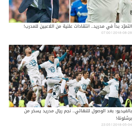
التمرّد بدأ في مدريد.. انتقادات علنية من اللاعبين للمدرب!
07:00 | 2018-08-28
بالفيديو: بعد الوصول للنهائي.. نجم ريال مدريد يسخر من
برشلونة!
23:05 | 2018-05-04