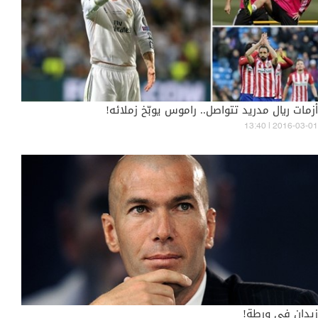
أزمات ريال مدريد تتواصل.. راموس يوبّخ زملائه!
13:40 | 2016-03-01
زيدان في ورطة!