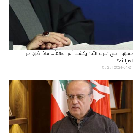
مسؤول في "حزب الله" يكشف أمراً مهمّاً... ماذا طُلِبَ من
نصرالله؟
05:25 | 2024-04-21