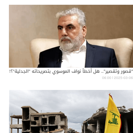
"قصور وتقصير".. هل أخطأ نواف الموسوي بتصريحاته "الجدلية"؟!
06:00 | 2025-03-06