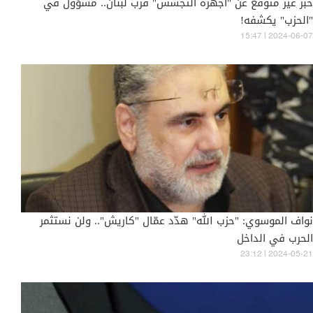
خبر غير متوقع عن "أجهزة التجسس" قرب لبنان.. مسؤولٌ في
"الحزب" يكشفه!
15:47 | 2024-06-07
نواف الموسوي: "حزب الله" هدّد عمّال "كاريش".. ولن نستثمر
الحرب في الداخل
23:12 | 2024-05-21