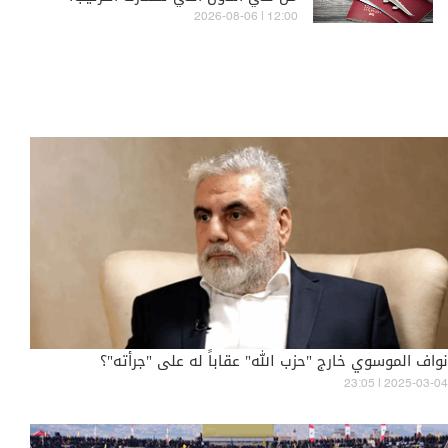
12:00 | 2026-08-06
نواف الموسوي خارج "حزب الله" عقاباً له على "جرأته"؟
23:05 | 2025-03-04