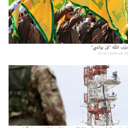
حزب الله "لن يراعي"
01:30 | 2024-09-15