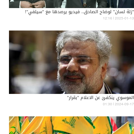
"زلة لسان" لوضاح الصادق.. فيديو يرصدها مع "سيلفي"!
12:16 | 2025-01-13
الموسوي ينكفئ عن الاعلام "بقرار"
01:30 | 2024-09-17