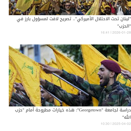
"لبنان تحت الاحتلال الأميركي".. تصريح لافت لمسؤول بارز في
"الحزب"
16:41 | 2026-01-28
دراسة لجامعة "Georgetown": هذه خيارات مطروحة أمام "حزب
الله"
10:30 | 2025-04-02