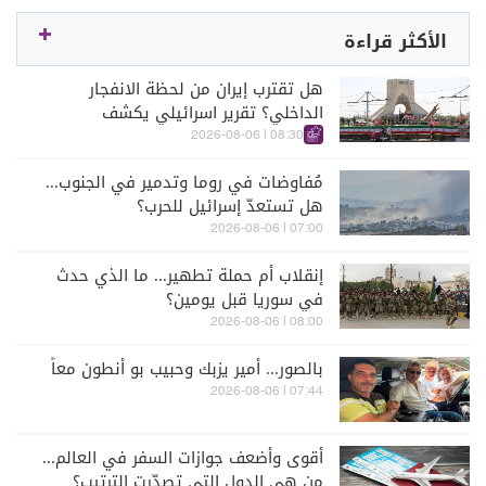
الأكثر قراءة
هل تقترب إيران من لحظة الانفجار
الداخلي؟ تقرير اسرائيلي يكشف
الكواليس
08:30 | 2026-08-06
مُفاوضات في روما وتدمير في الجنوب...
هل تستعدّ إسرائيل للحرب؟
07:00 | 2026-08-06
إنقلاب أم حملة تطهير... ما الذي حدث
في سوريا قبل يومين؟
08:00 | 2026-08-06
بالصور... أمير يزبك وحبيب بو أنطون معاً
07:44 | 2026-08-06
أقوى وأضعف جوازات السفر في العالم...
من هي الدول التي تصدّرت الترتيب؟