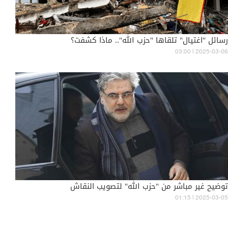
رسائل "اغتيال" تلقاها "حزب الله".. ماذا كشفت؟
03:00 | 2025-03-06
توضيح غير مباشر من "حزب الله" لتصويب النقاش
01:15 | 2025-03-05