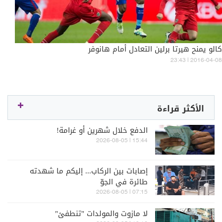
كالو يمنح هيرتا برلين التعادل أمام هانوفر
23:43 | 2016-04-08
الأكثر قراءة
الدفع خلال شهرين أو غرامة!
15:44 | 2026-08-05
إصابات بين الركاب... إليكم ما شهدته
طائرة في الجوّ
07:15 | 2026-08-05
لا مازوت والمولدات "تنطفئ"