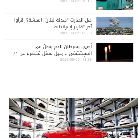
10:16 | 2026-08-05
هل انهارت "هدنة لبنان" الهشة؟ إقرأوا
آخر تقارير إسرائيلية
09:30 | 2026-08-05
أُصيب بسرطان الدم وظلّ في
المستشفى... رحيل ممثل مُخضرم عن 74
عاماً
11:19 | 2026-08-05