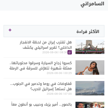
السامرائي
الأكثر قراءة
هل تقترب إيران من لحظة الانفجار
الداخلي؟ تقرير اسرائيلي يكشف
الكواليس
08:30 | 2026-08-06
كسروا زجاج السيارة وسرقوا محتوياتها..
ممثلة شهيرة تتعرّض للسرقة في الرملة
البيضاء (فيديو)
00:25 | 2026-08-06
مُفاوضات في روما وتدمير في الجنوب...
هل تستعدّ إسرائيل للحرب؟
07:00 | 2026-08-06
بالصور... أمير يزبك وحبيب بو أنطون معاً