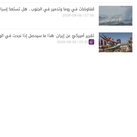
مُفاوضات في روما وتدمير في الجنوب... هل تستعدّ إسرائ
07:00 | 2026-08-06
تقرير أميركيّ عن إيران: هذا ما سيحصل إذا نجحت في الو
03:30 | 2026-08-06