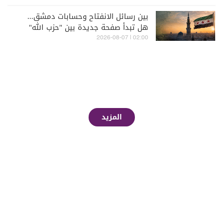
بين رسائل الانفتاح وحسابات دمشق...
هل تبدأ صفحة جديدة بين "حزب الله"
وسوريا - الشرع؟
02:00 | 2026-08-07
المزيد