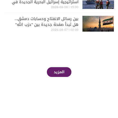
استراتيجية إسرائيل البحرية الجديدة في
مواجهة "حزب الله"
15:00 | 2026-08-06
بين رسائل الانفتاح وحسابات دمشق...
هل تبدأ صفحة جديدة بين "حزب الله"
وسوريا - الشرع؟
02:00 | 2026-08-07
المزيد