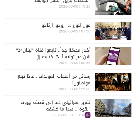
"محطات بنزين" تُقفل أبوابها!
13:20 | 2026-08-08
عون للوزراء: "روحوا ارتاحوا"
01:30 | 2026-08-09
أخبار مهمّة جداً.. تابعوا قناة "لبنان24"
الآن عبر "واتسآب" بكبسة زرّ
06:55 | 2026-08-09
رسائل من أصحاب المولدات.. ماذا تبلغ
مواطنون؟
15:30 | 2026-08-08
تقرير إسرائيلي دعا إلى قصف بيروت
"بقوة".. هذا ما كشفه
03:30 | 2026-08-09