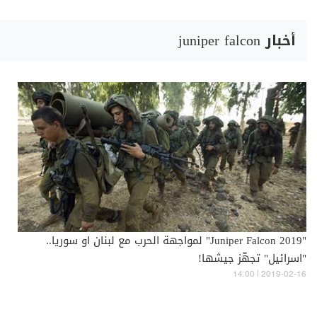
أخبار juniper falcon
"Juniper Falcon 2019" لمواجهة الحرب مع لبنان او سوريا..
"اسرائيل" تجهّز جيشها!
14:00 | 2019-02-16