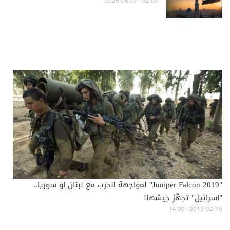
02:00 | 2026-08-07
"Juniper Falcon 2019" لمواجهة الحرب مع لبنان او سوريا..
"اسرائيل" تجهّز جيشها!
14:00 | 2019-02-16