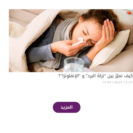
كيف نميّز بين "نزلة البرد" و "الإنفلونزا"؟
10:46 | 2024-12-21
المزيد