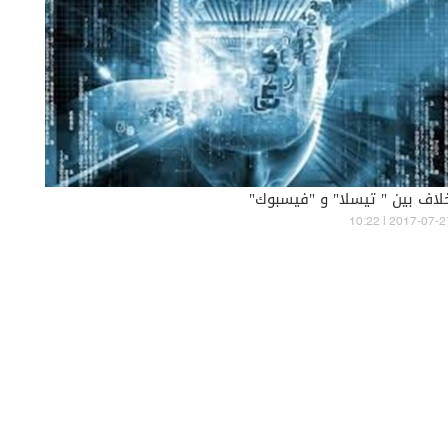
لاف بين " تيسلا" و "فيسبوك"
10:22 | 2017-07-2