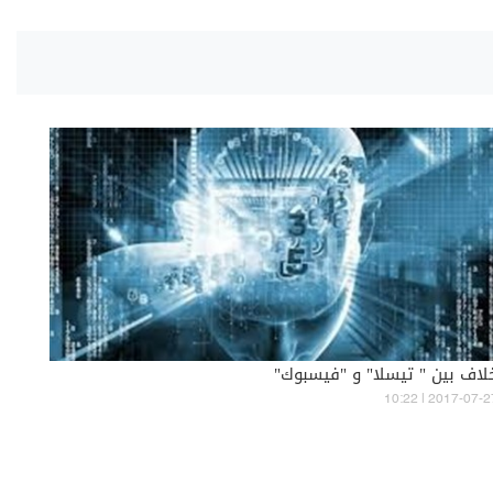
لاف بين " تيسلا" و "فيسبوك"
10:22 | 2017-07-2