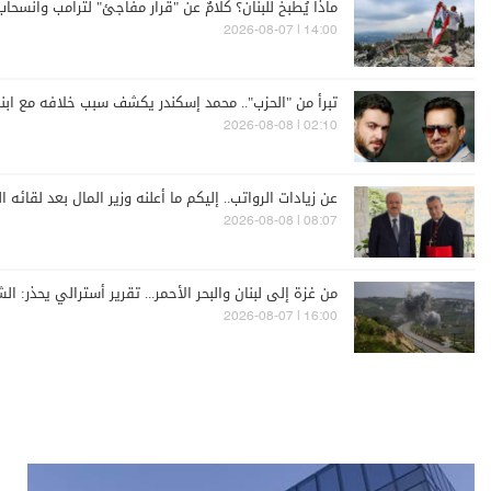
ماذا يُطبخ للبنان؟ كلامٌ عن "قرار مفاجئ" لترامب وانسحاب
14:00 | 2026-08-07
تبرأ من "الحزب".. محمد إسكندر يكشف سبب خلافه مع ابن
02:10 | 2026-08-08
عن زيادات الرواتب.. إليكم ما أعلنه وزير المال بعد لقائه ا
08:07 | 2026-08-08
من غزة إلى لبنان والبحر الأحمر... تقرير أسترالي يحذر: 
16:00 | 2026-08-07