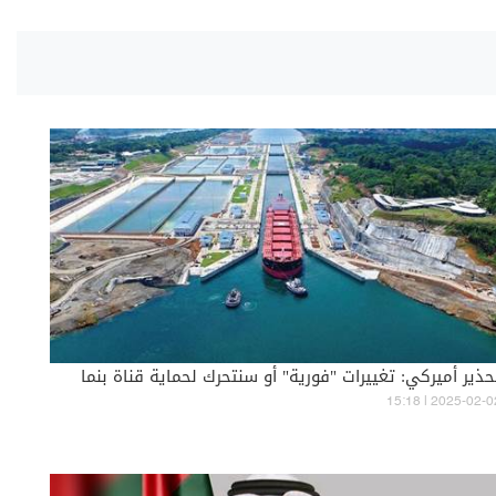
حذير أميركي: تغييرات "فورية" أو سنتحرك لحماية قناة بنما
15:18 | 2025-02-0