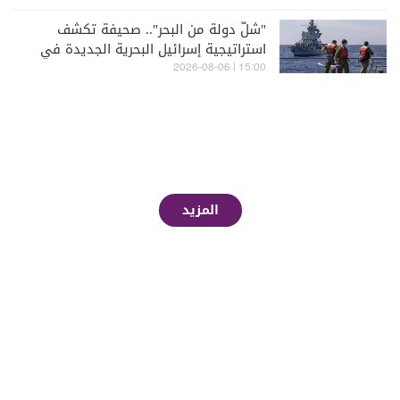
"شلّ دولة من البحر".. صحيفة تكشف
استراتيجية إسرائيل البحرية الجديدة في
مواجهة "حزب الله"
15:00 | 2026-08-06
المزيد