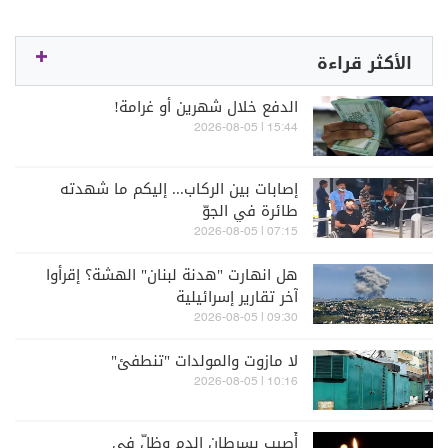
الأكثر قراءة
الدفع خلال شهرين أو غرامة!
15:44 | 2026-08-05
إصابات بين الركاب... إليكم ما شهدته
طائرة في الجوّ
07:15 | 2026-08-05
هل انهارت "هدنة لبنان" الهشة؟ إقرأوا
آخر تقارير إسرائيلية
09:30 | 2026-08-05
لا مازوت والمولدات "تنطفئ"
10:16 | 2026-08-05
أُصيب بسرطان الدم وظلّ في