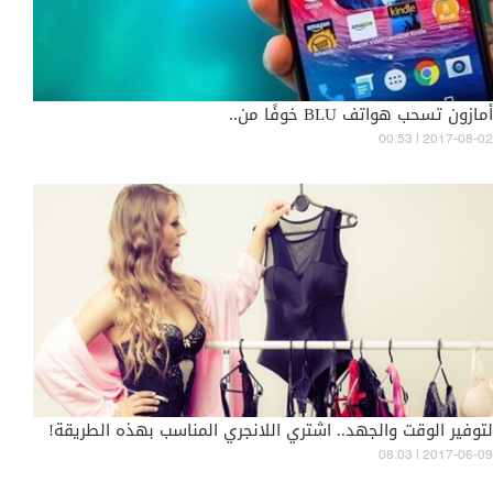
أمازون تسحب هواتف BLU خوفًا من..
00:53 | 2017-08-02
لتوفير الوقت والجهد.. اشتري اللانجري المناسب بهذه الطريقة!
08:03 | 2017-06-09