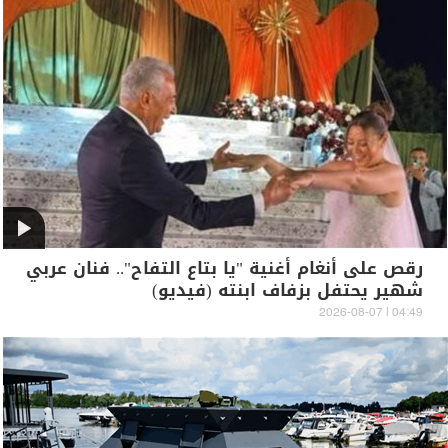
رقص على أنغام أغنية "يا بتاع التفاح".. فنان عربي
شهير يحتفل بزفاف ابنته (فيديو)
04:49 | 2026-08-07