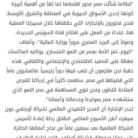
"لطالما شكّلت مصر محور اهتمامنا لما لها من أهمية كبيرة
كونها إحدى الأسواق الحيوية في المنطقة والشرق الأوسط.
فنحن فخورون بالإنجازات التي حققناها خلال مسيرتنا العملية
هنا، ابتداءً من العمل على افتتاح قناة السويس الجديدة،
وصولاً إلى البريد المصري مروراً بوزارة المالية"، وأضاف:
"اليوم، تمر الأمة بعصر من النمو المتسارع، يواكبه انعكاسات
مهمّة على الصعيد الاقتصادي والإجتماعي والثقافي. هذه
حقبة نحن ملتزمون أن نلعب فيها دوراً رئيسياً. فالعشرون عاماً
التي قضيناها في مصر، ساهمت كثيراً في إدراكنا للفرص
المتاحة للتطور، ونحن ننوي المساهمة في عصر النمو الذي
ستشهده مصر بمواردنا وخدماتنا وأعمالنا".
تجدر الإشارة أن المدير التنفيذي العالمي لشركة أوجلفي جون
سيفرت أعلن الأسبوع الماضي انطلاق رحلة إعادة تأسيس
الشركة العالمية بعد سبعين عاماً من نجاح أعمالها الحائزة
على جوائز مرموقة. فشركة أوجلفي قرّرت إعادة النظر في