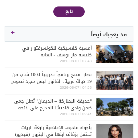
تابع
قد يعجبك أيضاً
أمسية كلاسيكية للكونسرفتوار في
كنيسة مار يوسف - الغابة
07:43 | 2026-08-07
نصار افتتح برنامجاً تدريبياً لـ100 شاب من
19 دولة عربية: القانون ليس مجرد نصوص
جامدة
04:53 | 2026-08-07
"حديقة البطاركة – الديمان" تُعلن حِمى
ضمن وادي قاديشا المدرج على لائحة
اليونسكو
02:41 | 2026-08-07
بأجواء فاخرة.. الإعلامية رابعة الزيات
تحتفل بزفاف ابنها في البترون (فيديو)