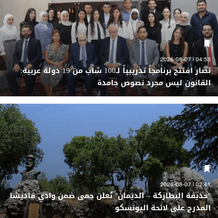
04:53 | 2026-08-07
نصار افتتح برنامجاً تدريبياً لـ100 شاب من 19 دولة عربية:
القانون ليس مجرد نصوص جامدة
02:41 | 2026-08-07
"حديقة البطاركة – الديمان" تُعلن حِمى ضمن وادي قاديشا
المدرج على لائحة اليونسكو