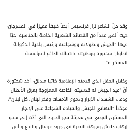
وقد حلّ الشاعر نزار فرنسيس أيضاً ضيفاً مميزاً في المهرجان،
حيث ألقى عدداً من القصائد الشعرية الخاصة بالمناسبة، حيّا
فيها "الجيش وبطولاته ووشجاعته ورئيس بلدية الدكوانة
انطوان سختورة ووطنيته وانتمائه الدائم للمؤسسة
العسكرية".
وخلال الحفل الذي قدمته الإعلامية كاتيا مندلق، أكد شختورة
أنّ "عيد الجيش له قدسيته الخاصة الممزوجة بعرق الأبطال
ودماء الشهداء الأبرار ودموع الأمهات وفخر لبنان، كل لبنان"،
مجدّداً "التهاني للجيش والقيادة الشجاعة على الإنجاز
العسكري النوعي في معركة فجر الجرود التي أدّت إلى سحق
إرهاب داعش وجبهة النصرة في جرود عرسال والقاع ورأس