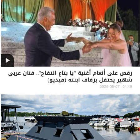
رقص على أنغام أغنية "يا بتاع التفاح".. فنان عربي
شهير يحتفل بزفاف ابنته (فيديو)
04:49 | 2026-08-07