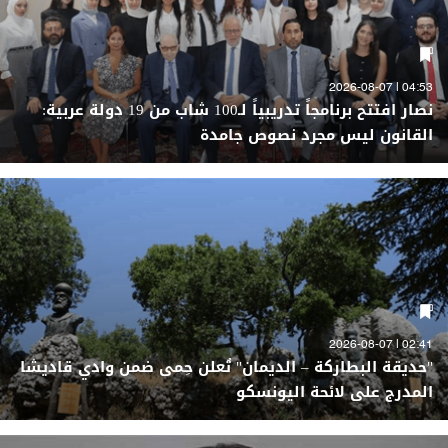
04:53 | 2026-08-07
نصار افتتح برنامجاً تدريبياً لـ100 شاب من 19 دولة عربية:
القانون ليس مجرد نصوص جامدة
02:41 | 2026-08-07
"حديقة البطاركة – الديمان" تُعلن حِمى ضمن وادي قاديشا
المدرج على لائحة اليونسكو