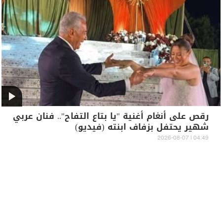
رقص على أنغام أغنية "يا بتاع التفاح".. فنان عربي
شهير يحتفل بزفاف ابنته (فيديو)
04:49 | 2026-08-07