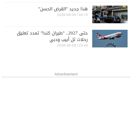
هذا جديد "القرض الحسن"
03:15 | 2026-08-09
حتى 2027.. "طيران كندا" تمدد تعليق
رحلات تل أبيب ودبي
23:49 | 2026-08-08
Advertisement