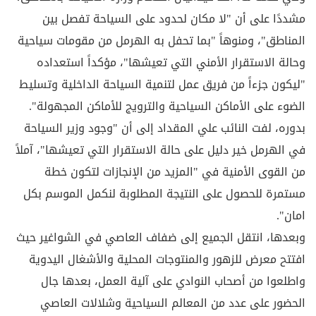
مشددًا على أن "لا مكان لحدود على السياحة تفصل بين
المناطق"، ومنوهاً "بما تحفل به الهرمل من مقومات سياحية
وحالة الاستقرار الأمني التي تعيشها"، مؤكداً استعداده
"ليكون جزءاً من فريق عمل لتنمية السياحة الداخلية وتسليط
الضوء على الأماكن السياحية والترويج للأماكن المجهولة".
بدوره، لفت النائب علي المقداد إلى أن "وجود وزير السياحة
في الهرمل خير دليل على حالة الاستقرار التي تعيشها"، آملاً
من القوى الأمنية في "المزيد من الإنجازات لتكون خطة
مستمرة للحصول على النتيجة المطلوبة لنكمل الموسم بكل
امان".
وبعدها، انتقل الجميع إلى ضفاف العاصي في الشواغير حيث
افتتح معرض للزهور والمنتوجات المحلية والأشغال اليدوية
واطلعوا من أصحاب النوادي على آلية العمل، بعدها جال
الحضور على عدد من المعالم السياحية وشلالات العاصي