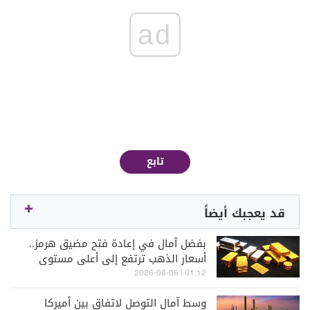
ad
تابع
قد يعجبك أيضاً
بفضل آمال في إعادة فتح مضيق هرمز..
أسعار الذهب ترتفع إلى أعلى مستوى
في 7 أسابيع
01:12 | 2026-08-06
وسط آمال التوصل لاتفاق بين أميركا