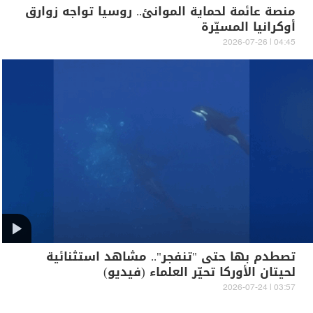
منصة عائمة لحماية الموانئ.. روسيا تواجه زوارق
أوكرانيا المسيّرة
04:45 | 2026-07-26
تصطدم بها حتى "تنفجر".. مشاهد استثنائية
لحيتان الأوركا تحيّر العلماء (فيديو)
03:57 | 2026-07-24