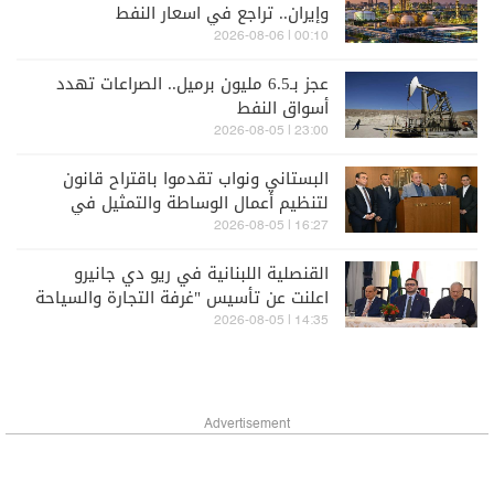
وإيران.. تراجع في اسعار النفط
00:10 | 2026-08-06
عجز بـ6.5 مليون برميل.. الصراعات تهدد
أسواق النفط
23:00 | 2026-08-05
البستاني ونواب تقدموا باقتراح قانون
لتنظيم أعمال الوساطة والتمثيل في
مجال التأمين
16:27 | 2026-08-05
القنصلية اللبنانية في ريو دي جانيرو
اعلنت عن تأسيس "غرفة التجارة والسياحة
والخدمات البرازيل – لبنان"
14:35 | 2026-08-05
Advertisement