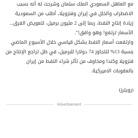
مع العاهل السعودي الملك سلمان وشرحت له أنه بسبب
الاضطراب والخلل في إيران وفنزويلا، أطلب من السعودية
زيادة إنتاج النفط، ربما إلى 2 مليون برميل، لتعويض الفرق...
الأسعار ترتفع! وهو وافق!".
وارتفعت أسعار النفط بشكل قياسي خلال الأسبوع الماضي
بنسبة 13% لتتجاوز 74 دولارا للبرميل، في ظل تراجع الإنتاج من
فنزويلا وكندا ومخاوف من تأثر شراء النفط من إيران
بالعقوبات الاميركية.
(رويترز)
Advertisement