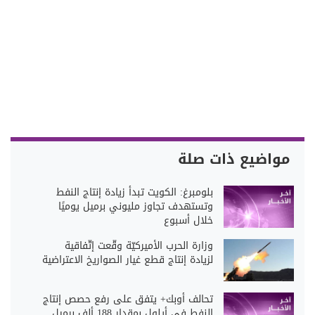
مواضيع ذات صلة
بلومبرغ: الكويت تبدأ زيادة إنتاج النفط
وتستهدف تجاوز مليوني برميل يوميًا
خلال أسبوع
وزارة الحرب الأميركيّة وقّعت إتّفاقية
لزيادة إنتاج قطع غيار الصواريخ الاعتراضية
تحالف أوبك+ يتفق على رفع حصص إنتاج
النفط في أيلول بمقدار 188 ألف برميل