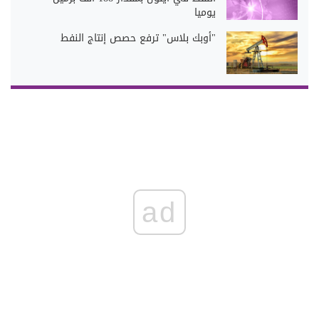
يوميا
"أوبك بلاس" ترفع حصص إنتاج النفط
ad