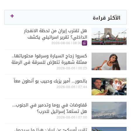
الأكثر قراءة
هل تقترب إيران من لحظة الانفجار
الداخلي؟ تقرير اسرائيلي يكشف
الكواليس
08:30 | 2026-08-06
كسروا زجاج السيارة وسرقوا محتوياتها..
ممثلة شهيرة تتعرّض للسرقة في الرملة
البيضاء (فيديو)
00:25 | 2026-08-06
بالصور... أمير يزبك وحبيب بو أنطون معاً
07:44 | 2026-08-06
مُفاوضات في روما وتدمير في الجنوب...
هل تستعدّ إسرائيل للحرب؟
07:00 | 2026-08-06
تقرير أميركيّ عن إيران: هذا ما سيحصل