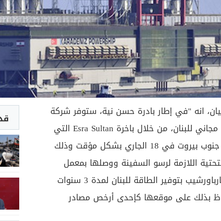
ان، انه "في إطار بادرة حسن نية، ستوفر شركة
قد 
كارباورشيب 235 ميغاواط بشكل مجاني للبنان، من خلال باخرة Esra Sultan التي
ستحط رحالها قبالة معمل الجية جنوب بيروت في 18 الجاري بشكل مؤقت وذلك
تحتية اللازمة لرسو السفينة ووصلها بمعمل
إنتاج الطاقة. وستستمر شركة كارباورشيب بتوفير الطاقة للبنان لمدة 3 سنوات
اظ بذلك على موقعها كإحدى أرخص مصادر