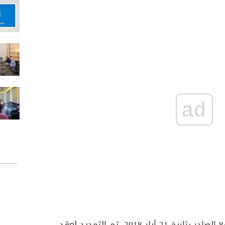
ad
ووفقا لقرار مجلس الوزراء رقم 84 الصادر بتاريخ 21 أيار 2018، تم التمديد لعقد