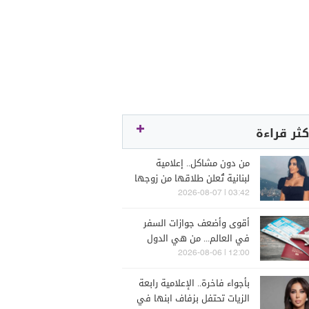
كثر قراءة
من دون مشاكل.. إعلامية
لبنانية تُعلن طلاقها من زوجها
رجل الأعمال
03:42 | 2026-08-07
أقوى وأضعف جوازات السفر
في العالم... من هي الدول
التي تصدّرت الترتيب؟
12:00 | 2026-08-06
بأجواء فاخرة.. الإعلامية رابعة
الزيات تحتفل بزفاف ابنها في