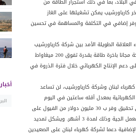
في البلاد، بما في ذلك استجرار الطاقة من
اخر كارباورشيب يمكن تشغيلها على الغاز
وفر إضافي في التكلفة والمساهمة في تحسين
اء العلاقة الطويلة الأمد بين شركة كارباورشيب
ولبنان وتكريما لها، قدمت الشركة مجانا باخرة طاقة بقدرة تفوق 200 ميغاواط
ى دعم الإنتاج الكهربائي خلال فترة الذروة في
أخبار
كهرباء لبنان وشركة كارباورشيب، لن تساعد
ة الكهربائية بمعدل أقله ساعتين في اليوم
فحسب، وإنما أيضا ستساعد على تحقيق وفر ب 30 مليون دولار من الفيول على
الأقل الذي يتم استهلاكه في معمل الجية وذلك لمدة 3 أشهر. ويشكل تمديد
الإضافية دعما لشركة كهرباء لبنان على الصعيدين