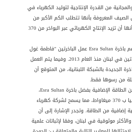
المجانية من القدرة الإنتاجية لتوليد الكهرباء في
الصيف المعروفة بأنها تتطلب الكم الأكبر من
الطلب على الكهرباء، كما من شأنها أن تزيد الإنتاج الكهربائي عبر البواخر من 370
وبقدرة تبلغ 235 ميغاواط، ستدعم باخرة Esra Sultan عمل الباخرتين "فاطمة غول
سلطان" و"أورهان باي" المتواجدتين في لبنان منذ العام 2013. وفيما يتم العمل
خرة الجديدة بالشبكة اللبنانية، من المتوقع أن
قليلة من رسوها فقط.
وسينعم لبنان ب 235 ميغاواط من الطاقة الإضافية بفضل باخرة Esra Sultan،
إضافة لكمية الطاقة المقدرة حاليا ب 370 ميغاواط، مما يسمح لشركة كهرباء
ية إضافية من الطاقة. وتجدر الإشارة إلى أن
والأكثر موثوقية في لبنان، وفقا لإثباتات علمية
متثالها للمعايير التالية والمتعلقة ب: الجودة