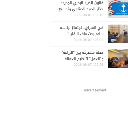
قانون الصيد البحري الجديد:
حظر الصيد الصناعي وتوسيع
حقوق الصيادين
07:10 | 2026-08-07
في السراي.. اجتماعٌ برئاسة
سلام بحث ملف النفايات
06:04 | 2026-08-07
خطة مشتركة بين "الزراعة"
و"العمل" لتنظيم العمالة
الزراعية
05:56 | 2026-08-07
Advertisement