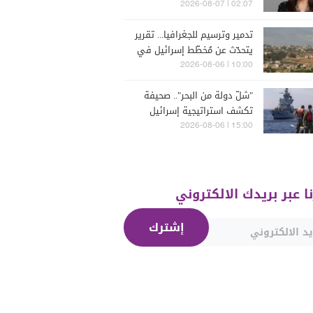
البترون (فيديو)
02:07 | 2026-08-07
تدمير وترسيم للجغرافيا... تقرير
يتحدّث عن مُخطّط إسرائيل في
جنوب لبنان
10:00 | 2026-08-06
"شلّ دولة من البحر".. صحيفة
تكشف استراتيجية إسرائيل
البحرية الجديدة في مواجهة
15:00 | 2026-08-06
"حزب الله"
نا عبر بريدك الالكتروني
إشترك