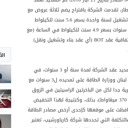
ار، تقدمت الشركة باقتراح يضم ثلاثة عروض مع
أسعار وشروط مختلفة: (1) عقد تشغيل لسنة واحدة بسعر 5.6 سنت للكيلواط
في الساعة، (2) عقد تشغيل لــ3 سنوات بسعر 4.9 سنت للكيلواط في الساعة (مع
إمكانية فسخ مبكر للعقد)، (3) إتفاقية عقد BOT (أي عقد بناء وتشغيل ونقل)
الأ
وقد وافق مجلس الوزراء على تمديد عقد الشركة لمدة سنة أو 3 سنوات، في
حين وافق كل من شركة كهرباء لبنان ووزارة الطاقة على تمديده ل3 سنوات مع
رية جدا لكل من الباخرتين الراسيتين في الزوق
والجية (بطاقة إجمالية تصل إلى 370 ميغاواط)، بذلك، وكنتيجة لهذا التخفيض
حافظت على موقعها كإحدى أرخص مصادر الطاقة
التكلفة التي تحددها شركة كارباورشيب، تعتبر