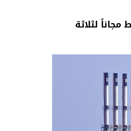
رسو في الجية.. 235 ميغاواط مجاناً لثلاثة