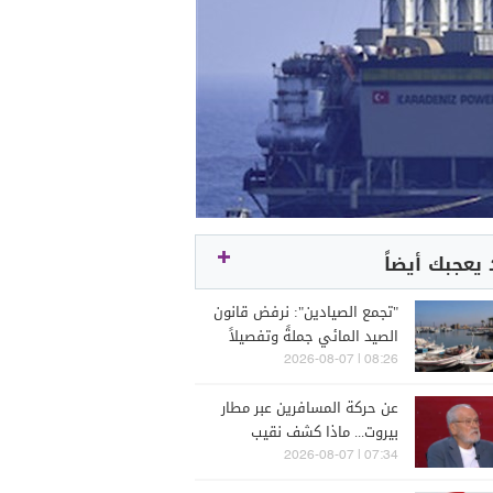
يعجبك أيضاً
"تجمع الصيادين": نرفض قانون
الصيد المائي جملةً وتفصيلاً
08:26 | 2026-08-07
عن حركة المسافرين عبر مطار
بيروت... ماذا كشف نقيب
مكاتب السياحة والسفر؟
07:34 | 2026-08-07