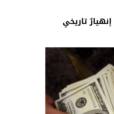
 نصف قيمتها في 4 اشهر.. إنهيارٌ تاريخي