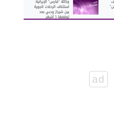
ف
وكالة "فارس" الإيرانية:
ش"
استئناف الرحلات الجوية
بين شيراز ودبي بعد
توقفها 5 أشهر
ad