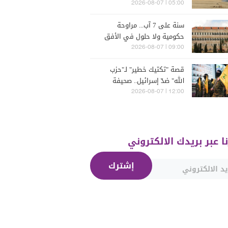
05:00 | 2026-08-07
سنة على 7 آب... مراوحة
حكومية ولا حلول في الأفق
المنظور
09:00 | 2026-08-07
قصة "تكتيك خطير" لـ"حزب
الله" ضدّ إسرائيل.. صحيفة
تكشفه
12:00 | 2026-08-07
نا عبر بريدك الالكتروني
إشترك