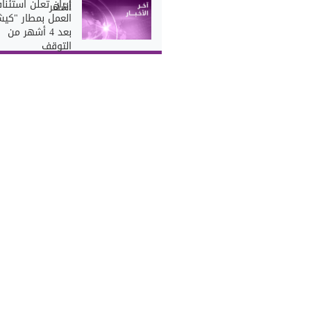
إيران تعلن استئنا
أشهر
العمل بمطار "كي
بعد 4 أشهر من
التوقف