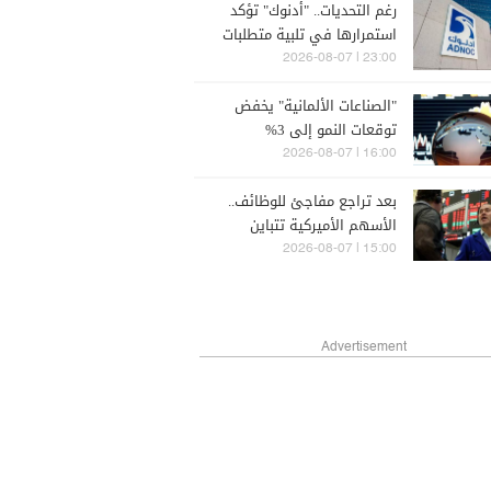
رغم التحديات.. "أدنوك" تؤكد
استمرارها في تلبية متطلبات
عملائها
23:00 | 2026-08-07
"الصناعات الألمانية" يخفض
توقعات النمو إلى 3%
16:00 | 2026-08-07
بعد تراجع مفاجئ للوظائف..
الأسهم الأميركية تتباين
15:00 | 2026-08-07
Advertisement