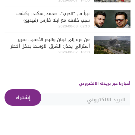
14:00 | 2026-08-07
تبرأ من "الحزب".. محمد إسكندر يكشف
سبب خلافه مع ابنه فارس (فيديو)
02:10 | 2026-08-08
من غزة إلى لبنان والبحر الأحمر... تقرير
أسترالي يحذر: الشرق الأوسط يدخل أخطر
مراحله
16:00 | 2026-08-07
أخبارنا عبر بريدك الالكتروني
إشترك