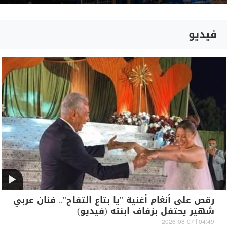
فيديو
رقص على أنغام أغنية "يا بتاع التفاح".. فنان عربي
شهير يحتفل بزفاف ابنته (فيديو)
04:49 | 2026-08-07