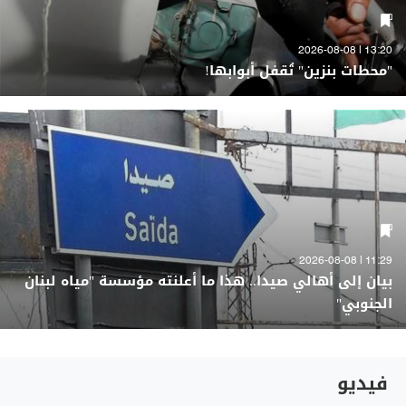
13:20 | 2026-08-08
"محطات بنزين" تُقفل أبوابها!
11:29 | 2026-08-08
بيان إلى أهالي صيدا.. هذا ما أعلنته مؤسسة "مياه لبنان
الجنوبي"
فيديو