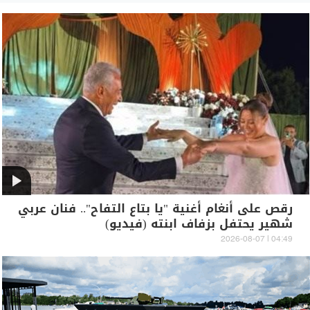
رقص على أنغام أغنية "يا بتاع التفاح".. فنان عربي
شهير يحتفل بزفاف ابنته (فيديو)
04:49 | 2026-08-07