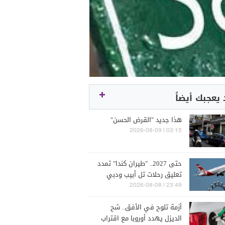
يعجبك أيضاً
هذا جديد "القرض الحسن"
03:15 | 2026-08-09
حتى 2027.. "طيران كندا" تمدد
تعليق رحلات تل أبيب ودبي
23:49 | 2026-08-08
أزمة تلوح في الأفق.. شح
الديزل يهدد أوروبا مع اقتراب