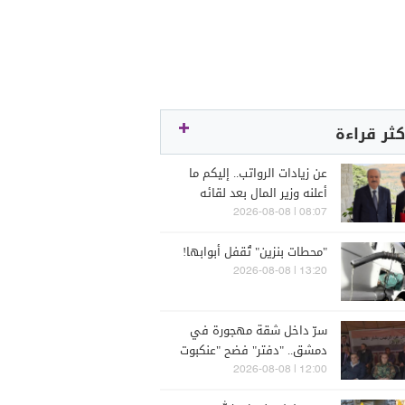
كثر قراءة
عن زيادات الرواتب.. إليكم ما
أعلنه وزير المال بعد لقائه
الراعي
08:07 | 2026-08-08
"محطات بنزين" تُقفل أبوابها!
13:20 | 2026-08-08
سرّ داخل شقة مهجورة في
دمشق.. "دفتر" فضح "عنكبوت
الأسد"!"
12:00 | 2026-08-08