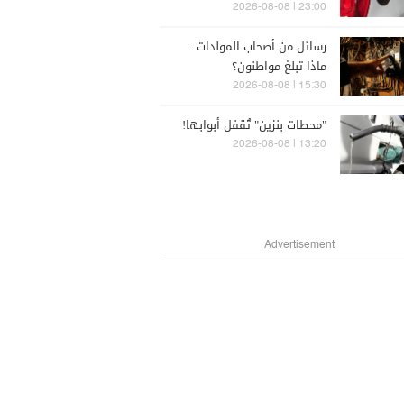
الشتاء
23:00 | 2026-08-08
رسائل من أصحاب المولدات..
ماذا تبلغ مواطنون؟
15:30 | 2026-08-08
"محطات بنزين" تُقفل أبوابها!
13:20 | 2026-08-08
Advertisement