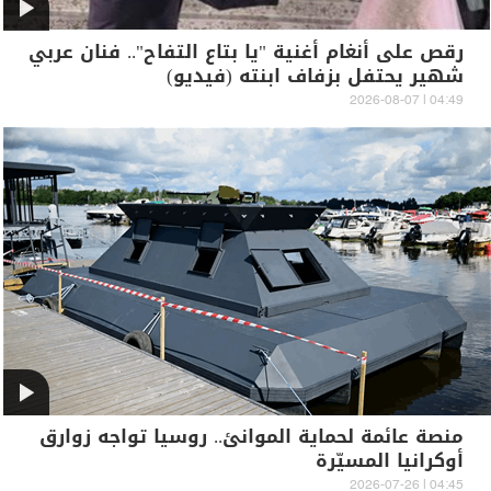
رقص على أنغام أغنية "يا بتاع التفاح".. فنان عربي
شهير يحتفل بزفاف ابنته (فيديو)
04:49 | 2026-08-07
منصة عائمة لحماية الموانئ.. روسيا تواجه زوارق
أوكرانيا المسيّرة
04:45 | 2026-07-26