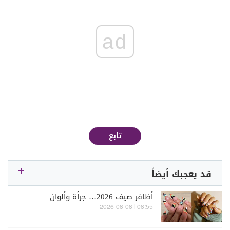
ad
تابع
قد يعجبك أيضاً
أظافر صيف 2026… جرأة وألوان
08:55 | 2026-08-08