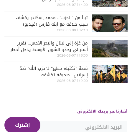
14:00 | 2026-08-07
تبرأ من "الحزب".. محمد إسكندر يكشف
سبب خلافه مع ابنه فارس (فيديو)
02:10 | 2026-08-08
من غزة إلى لبنان والبحر الأحمر... تقرير
أسترالي يحذر: الشرق الأوسط يدخل أخطر
مراحله
16:00 | 2026-08-07
قصة "تكتيك خطير" لـ"حزب الله" ضدّ
إسرائيل.. صحيفة تكشفه
12:00 | 2026-08-07
أخبارنا عبر بريدك الالكتروني
إشترك