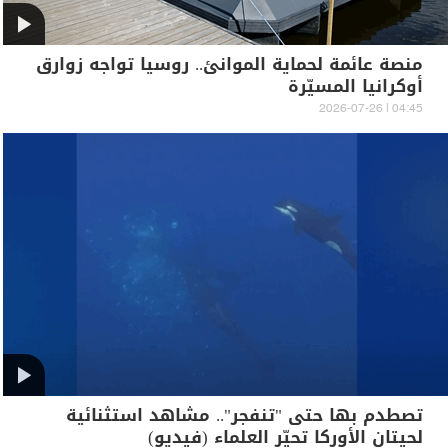
منصة عائمة لحماية الموانئ.. روسيا تواجه زوارق
أوكرانيا المسيّرة
04:45 | 2026-07-26
تصطدم بها حتى "تنفجر".. مشاهد استثنائية
لحيتان الأوركا تحيّر العلماء (فيديو)