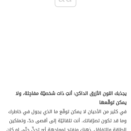
يجذبك اللون الأزرق الداكن: أنتِ ذات شخصيّة مفاجِئة، ولا
يمكن توقّعها
في كثير من الأحيان لا يمكن توقّع ما الذي يجول في خاطرك
وما قد تكون تصرّفاتك. أنت تلقائيّة إلى أقصى حدّ، وتملكين
الطاقة والتفاؤل. ذهنك منفتح لمواجهة أيّ تحدٍّ، حتّى لو كان