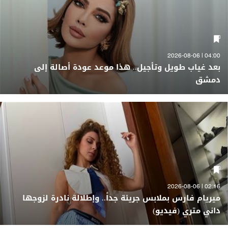
04:00 | 2026-08-06
بعد غياب طويل وتأجيل.. هذا موعد عودة أصالة إلى
دمشق
02:16 | 2026-08-06
ميريام فارس بملابس جريئة جداً.. وإطلالة نادرة لزوجها
داني متري (فيديو)