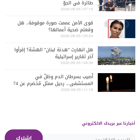
طائرة في الجوّ
07:15 | 2026-08-05
قوى الأمن عممت صورة موقوفة.. هل
وقعتم ضحية أعمالها؟
05:24 | 2026-08-05
هل انهارت "هدنة لبنان" الهشة؟ إقرأوا
آخر تقارير إسرائيلية
09:30 | 2026-08-05
أُصيب بسرطان الدم وظلّ في
المستشفى... رحيل ممثل مُخضرم عن 74
عاماً
11:19 | 2026-08-05
أخبارنا عبر بريدك الالكتروني
إشترك