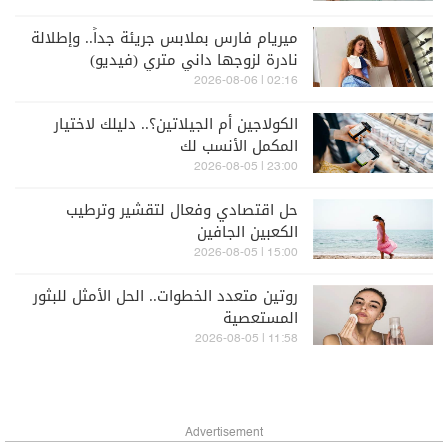
ميريام فارس بملابس جريئة جداً.. وإطلالة
نادرة لزوجها داني متري (فيديو)
02:16 | 2026-08-06
الكولاجين أم الجيلاتين؟.. دليلك لاختيار
المكمل الأنسب لك
23:00 | 2026-08-05
حل اقتصادي وفعال لتقشير وترطيب
الكعبين الجافين
15:00 | 2026-08-05
روتين متعدد الخطوات.. الحل الأمثل للبثور
المستعصية
11:58 | 2026-08-05
Advertisement