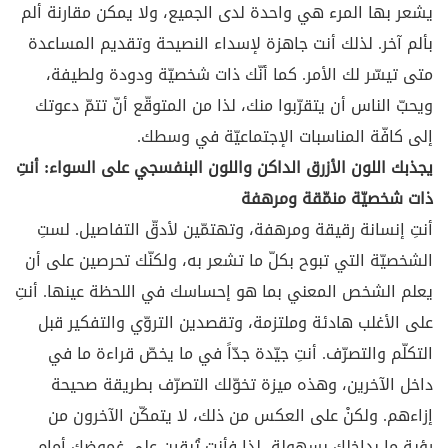
يشعر بها المرء هي واحدة لدى الجميع، ولا يمكن مقارنة ألم
بألم آخر. لذلك أنت جاهزة لإسداء النصيحة وتقديم المساعدة
متى تيسّر لك الأمر. كما أنّك ذات شخصيّة ودودة ولطيفة،
ويحبّ الناس أن يتقرّبوا منك، لذا من المتوقّع أنّ تتمّ دعوتك
إلى كافّة المناسبات الإجتماعيّة في وسطك.
يجذبك اللون الأزرق الداكن واللون البنفسجي على السواء: أنتِ
ذات شخصيّة منمّقة ومرهفة
أنتِ إنسانة رقيقة ومرهفة، وتهتمّين لأدقّ التفاصيل. لستِ
الشخصيّة التي تبوح بكلّ ما تشعر به، ولكنّك تحرصين على أن
يعلم الشخص المعني بما هو إحساسك في اللحظة عينها. أنتِ
على الأغلب هادئة وملتزمة، وتقصدين التروّي والتفكير قبل
التكلّم والتصرّف. أنتِ جيّدة جدّاً في ما يخصّ قراءة ما في
داخل الآخرين، وهذه ميزة تخوّلك التصرّف بطريقة صحيحة
إزاءهم. ولكنْ على العكس من ذلك، لا يتمكّن الآخرون من
رؤية ما بداخلك بسهولة، لذا فأنتِ تُبقين على غموضك أمام