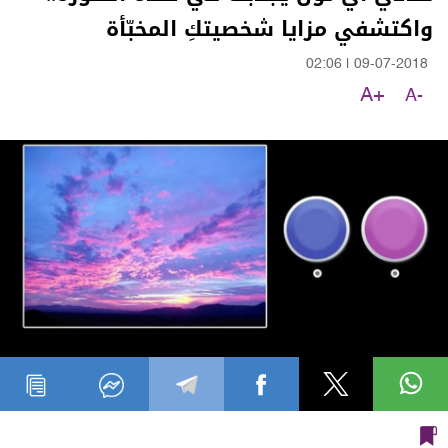
واكتشفي مزايا شخصيتكِ المخبّأة
02:06
|
09-07-2018
A+
A-