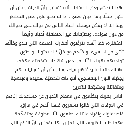
لهذا التحدّي بعض المخاطر. أنت تؤمنين بأنّ الحياة يمكن أن
تكون مملّة ومن دون معنى، إذا لم تحتوِ على بعض المخاطر.
وبما أنّه لا يمكن توقّعك، اعتاد الناس من حولك على تجوالك
من دون هوادة، وتصرّفاتك غير المنطقيّة أحياناً وأيضاً
المتغيّرة، كما أنّهم يترقّبون أفكارك المبدعة التي تبدو وكأنّها
تأتي من لا شيء. ولكنّهم مع كلّ ذلك يحبّونك ويحبّون
تواجدهم بقربك، لأنّك من دون شكّ ذات شخصيّة مهمّة،
وهناك دائماً ما يحفّزهم فيك، وما يمكن أن تقولينه لهم.
يجذبك اللون البنفسجي: أنتِ ذات شخصيّة سعيدة ومبتهجة
ومتفائلة ومشجّعة للآخرين
الناس بقربك يتكلّمون في معظم الأحيان عن مساعدتك إيّاهم
في الأوقات التي كانوا يشعرون فيها أنّهم في مأزق.
فأصدقاؤك وأفراد عائلتك يعلمون بأنّك عطوفة ومتفهّمة،
مهما كانت الظروف التي تمرّين بها. تؤمنين بأنّ الآلام التي