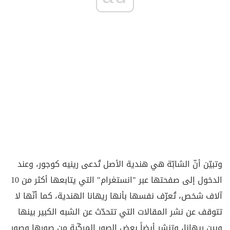
وتبيّن أنّ الشابّة هي هندية الأصل تُدعى رينيه كوجور، وعند
الدخول إلى صفحتها عبر "انستغرام" التي يتابعها أكثر من 10
آلاف شخص، تُعرّف نفسها بأنها ريهانا الهندية، كما أنّها لا
تتوقف عن نشر المقالات التي تتحدّث عن الشبه الكبير بينها
وبين ريهانا، وتنشر أيضاً بعض الصور المركّبة من صورها وصور