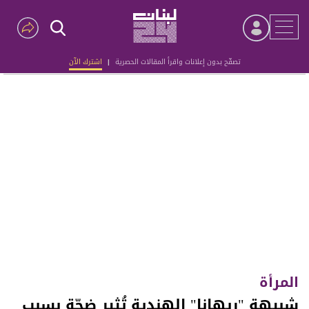
تصفّح بدون إعلانات واقرأ المقالات الحصرية
|
اشترك الآن
Advertisement
المرأة
شبيهة "ريهانا" الهندية تُثير ضجّة بسبب