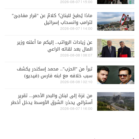
15:00 | 2026-08-07
ماذا يُطبخ للبنان؟ كلامٌ عن "قرار مفاجئ"
لترامب وانسحاب إسرائيل
14:00 | 2026-08-07
عن زيادات الرواتب.. إليكم ما أعلنه وزير
المال بعد لقائه الراعي
08:07 | 2026-08-08
تبرأ من "الحزب".. محمد إسكندر يكشف
سبب خلافه مع ابنه فارس (فيديو)
02:10 | 2026-08-08
من غزة إلى لبنان والبحر الأحمر... تقرير
أسترالي يحذر: الشرق الأوسط يدخل أخطر
مراحله
16:00 | 2026-08-07