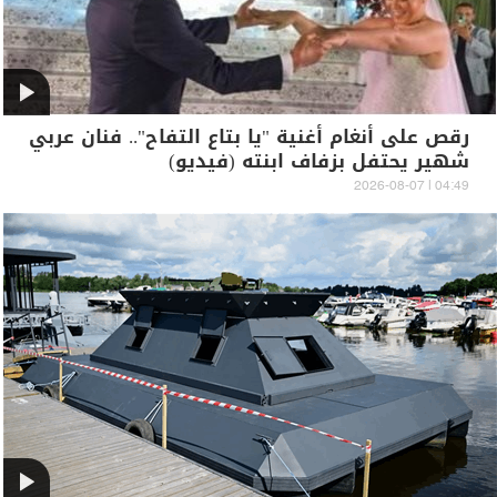
رقص على أنغام أغنية "يا بتاع التفاح".. فنان عربي
شهير يحتفل بزفاف ابنته (فيديو)
04:49 | 2026-08-07