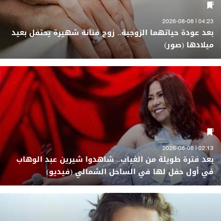
04:23 | 2026-08-08
بعد عودة حياتهما الزوجية.. زوج فنانة شهيرة يحتفل بعيد
ميلادها (صور)
02:13 | 2026-08-08
بعد فترة طويلة من الغياب.. شاهدوا شيرين عبد الوهاب
في أول حفل لها في الساحل الشمالي (فيديو)