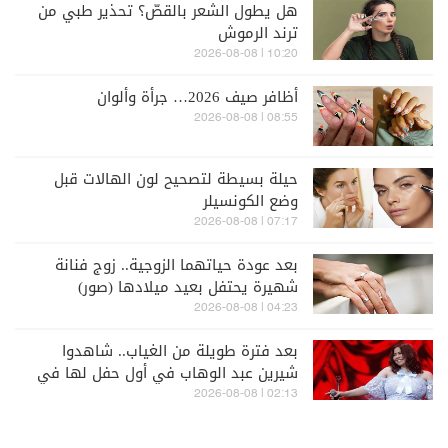
هل يطول الشعر بالقصّ؟ تحذير طبي من
ترند الرموش
10:20 | 2026-08-08
أظافر صيف 2026… جرأة وألوان
08:55 | 2026-08-08
حيلة بسيطة لتصحيح لون الهالات قبل
وضع الكونسيلر
07:17 | 2026-08-08
بعد عودة حياتهما الزوجية.. زوج فنانة
شهيرة يحتفل بعيد ميلادها (صور)
04:23 | 2026-08-08
بعد فترة طويلة من الغياب.. شاهدوا
شيرين عبد الوهاب في أول حفل لها في
الساحل الشمالي (فيديو)
02:13 | 2026-08-08