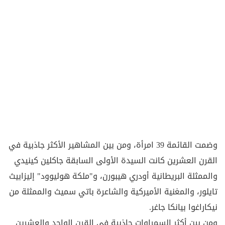
وضمت القائمة 39 امرأة، ومن بين المشاهير الأكثر جاذبية في
القرن العشرين كانت السيدة الأولى السابقة جاكلين كينيدي
والممثلة البريطانية أودري هيبورن، و"ملكة هوليوود" إليزابيث
تايلور، والمغنية الأميركية والشاعرة باتي سميث والممثلة من
نيكاراغوا بيانكا جاغر.
ومن بين أكثر السمراوات جاذبية في القرن الواحد والعشرين