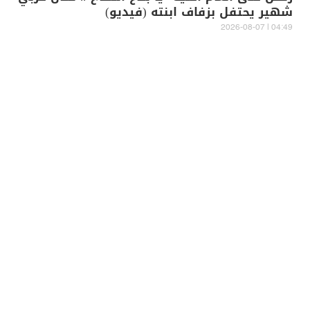
شهير يحتفل بزفاف ابنته (فيديو)
04:49 | 2026-08-07