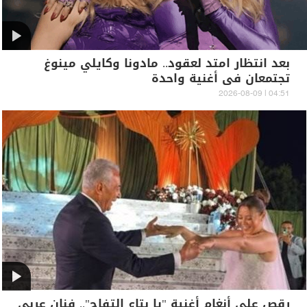
بعد انتظار امتد لعقود.. مادونا وكايلي مينوغ
تجتمعان في أغنية واحدة
04:51 | 2026-08-09
رقص على أنغام أغنية "يا بتاع التفاح".. فنان عربي