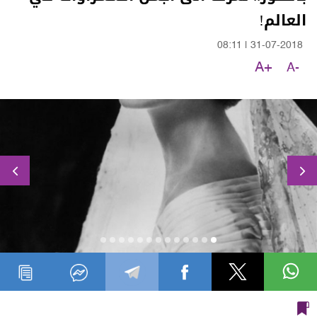
العالم!
08:11
|
31-07-2018
A+
A-