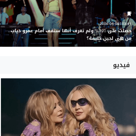
03:41 | 2026-08-09
حصلت على 101% ولم تعرف أنها ستقف أمام عمرو دياب..
من هي لجين خليفة؟
فيديو