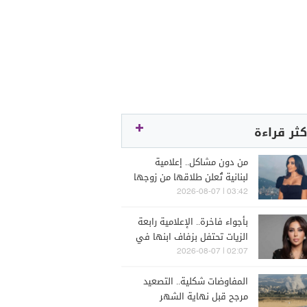
كثر قراءة
من دون مشاكل.. إعلامية
لبنانية تُعلن طلاقها من زوجها
رجل الأعمال
03:42 | 2026-08-07
بأجواء فاخرة.. الإعلامية رابعة
الزيات تحتفل بزفاف ابنها في
البترون (فيديو)
02:07 | 2026-08-07
المفاوضات شكلية.. التصعيد
مرجح قبل نهاية الشهر