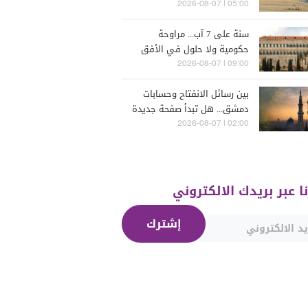
05:00 | 2026-08-07
سنة على 7 آب... مراوحة
حكومية ولا حلول في الأفق
المنظور
09:00 | 2026-08-07
بين رسائل الانفتاح وحسابات
دمشق... هل تبدأ صفحة جديدة
بين "حزب الله" وسوريا -
02:00 | 2026-08-07
الشرع؟
نا عبر بريدك الالكتروني
إشترك