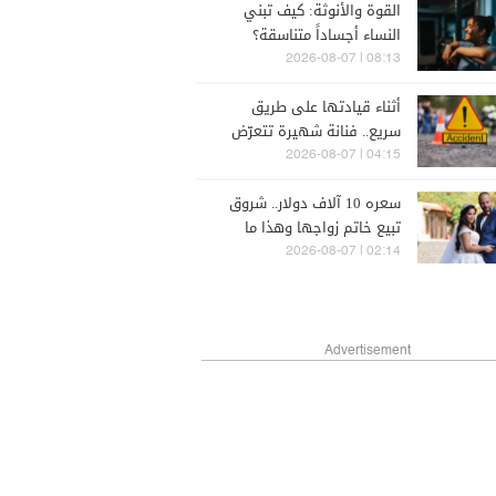
القوة والأنوثة: كيف تبني
النساء أجساداً متناسقة؟
08:13 | 2026-08-07
أثناء قيادتها على طريق
سريع.. فنانة شهيرة تتعرّض
لحادث سير مروع (صورة)
04:15 | 2026-08-07
سعره 10 آلاف دولار.. شروق
تبيع خاتم زواجها وهذا ما
ستقدمه للمدعوات في حفل
02:14 | 2026-08-07
طلاقها (فيديو)
Advertisement