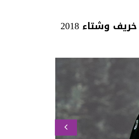
المصمم زياد نكد يقدّم مجموعة Elevation لموسم خريف وشتاء 2018