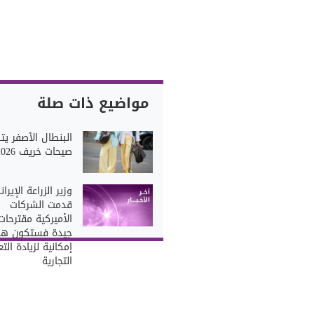
مواضيع ذات صلة
البنطال الأصفر يتص
صيحات خريف 2026
وزير الزراعة الإيران
قدمت الشركات
الأميركية مقترحات
جيدة فستكون هن
إمكانية لزيادة الت
التجارية