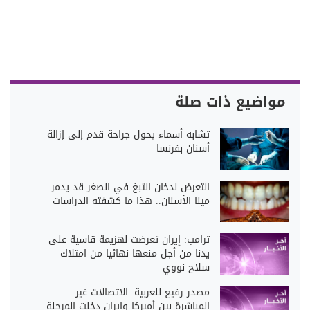
مواضيع ذات صلة
تشابه أسماء يحول جراحة قدم إلى إزالة
أسنان بفرنسا
التعرض لدخان التبغ في الصغر قد يدمر
مينا الأسنان.. هذا ما كشفته الدراسات
ترامب: إيران تعرضت لهزيمة قاسية على
يدنا من أجل منعها نهائيا من امتلاك
سلاح نووي
مصدر رفيع للعربية: الاتصالات غير
المباشرة بين أميركا وإيران دخلت المرحلة