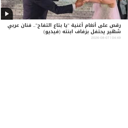
رقص على أنغام أغنية "يا بتاع التفاح".. فنان عربي
شهير يحتفل بزفاف ابنته (فيديو)
04:49 | 2026-08-07