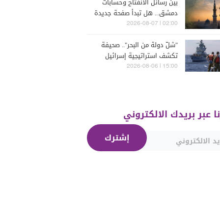
بين رسائل الانفتاح وحسابات
دمشق... هل تبدأ صفحة جديدة
بين "حزب الله" وسوريا -
02:00 | 2026-08-07
الشرع؟
"شلّ دولة من البحر".. صحيفة
تكشف استراتيجية إسرائيل
البحرية الجديدة في مواجهة
15:00 | 2026-08-06
"حزب الله"
نا عبر بريدك الالكتروني
إشترك