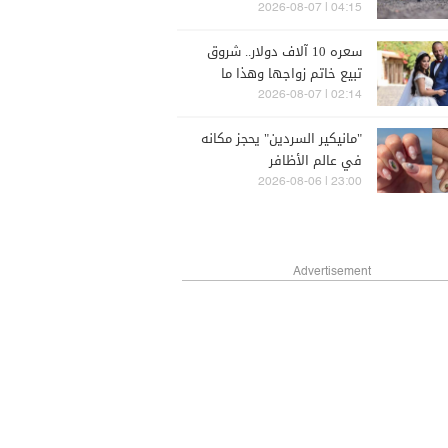
لحادث سير مروع (صورة)
04:15 | 2026-08-07
سعره 10 آلاف دولار.. شروق
تبيع خاتم زواجها وهذا ما
ستقدمه للمدعوات في حفل
02:14 | 2026-08-07
طلاقها (فيديو)
"مانيكير السردين" يحجز مكانه
في عالم الأظافر
23:00 | 2026-08-06
Advertisement