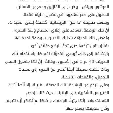
المبشور، وبياض البيض، إلى الفازلين ومعجون الأسنان،
للحصول على صدر مشدود، في غضون 5 أيام فقط!.
وبحسب صحيفة "ذا صن" البريطانية، كشفتْ إحدى السيدات،
أنّ تلك الوصفة، تساعد على إغلاق المسام وشدّ البشرة،
وتُوصي تلك المدوّنة بتدليك الثديين، بالوصفة لمدة 3-4
دقائق، قبل تركها حتى تجفّ لبضع دقائق أخرى.
بالإضافة إلى ذلك، تُوصي المُدوِّنة نفسها، باستخدام تلك
الطريقة 3-4 مرات في الأسبوع، وقالتْ، إنّ لها مفعول السحر،
وذات تكلفة بسيطة أيضًا تُغني عن اللجوء إلى عمليات
التجميل، والمُنتَجات الباهظة.
وعلى الرغم من الإشادة بتلك الوصفة الغريبة، إلا أنّها أثارتْ
الكثير من السُّخرية على الإنترنت، حيث قالت إحدى
المُستخدمات، إنّها جرّبتْ الوصفة، ولكنها لم تُظهر أيّة نتيجة،
وكان صديقها يسخر منها.