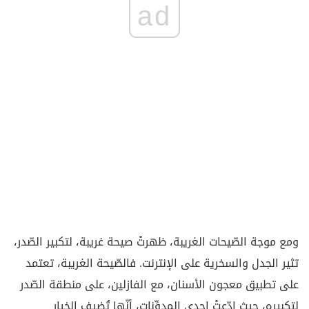
ad
ومع موجة الصّيحات الغريبة، ظهرتْ صيحة غريبة، لتكبير الصّدر،
تثير الجدل والسخرية على الإنترنت. فالصّيحة الغريبة، تعتمد
على تطبيق معجون الأسنان، مع الفازلين، على منطقة الصّدر
لتكبيره، حيث ادّعتْ إحدى المدوِّنات، أنّها تُضيف الخِيار