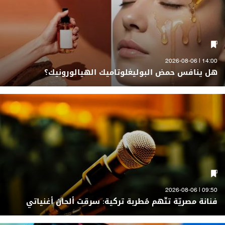
14:00 | 2026-08-06
هل ينافس حمض البوليغلوتاميك الهيالورونيك؟
09:50 | 2026-08-06
فنانة مصريّة تتّهم مُطربة تركية: سرقت ألحان أغنياتي