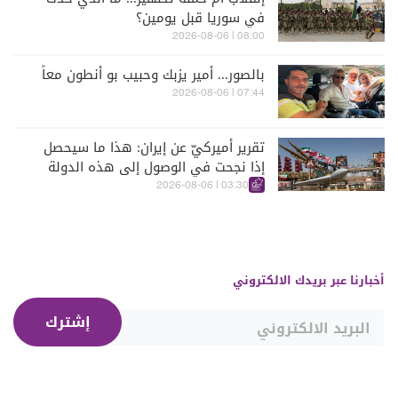
في سوريا قبل يومين؟
08:00 | 2026-08-06
بالصور... أمير يزبك وحبيب بو أنطون معاً
07:44 | 2026-08-06
تقرير أميركيّ عن إيران: هذا ما سيحصل
إذا نجحت في الوصول إلى هذه الدولة
الآسيويّة
03:30 | 2026-08-06
أخبارنا عبر بريدك الالكتروني
إشترك