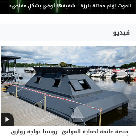
الموت يُؤلم ممثلة بارزة... شقيقها تُوفِيَ بشكلٍ مفاجىء
فيديو
منصة عائمة لحماية الموانئ.. روسيا تواجه زوارق