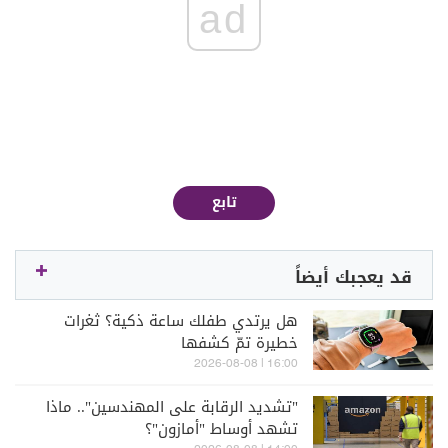
ad
تابع
قد يعجبك أيضاً
هل يرتدي طفلك ساعة ذكية؟ ثغرات
خطيرة تمّ كشفها
16:00 | 2026-08-08
"تشديد الرقابة على المهندسين".. ماذا
تشهد أوساط "أمازون"؟