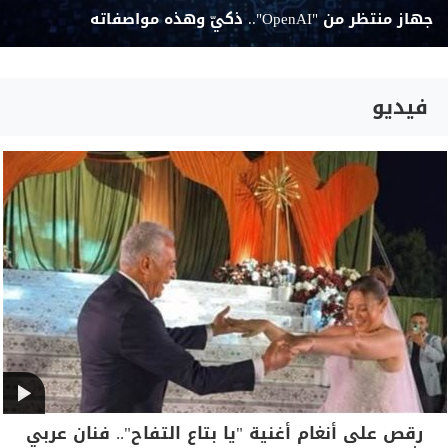
جهاز منتظر من "OpenAI".. ذكيّ وهذه مواصفاته
فيديو
رقص على أنغام أغنية "يا بتاع التفاح".. فنان عربي