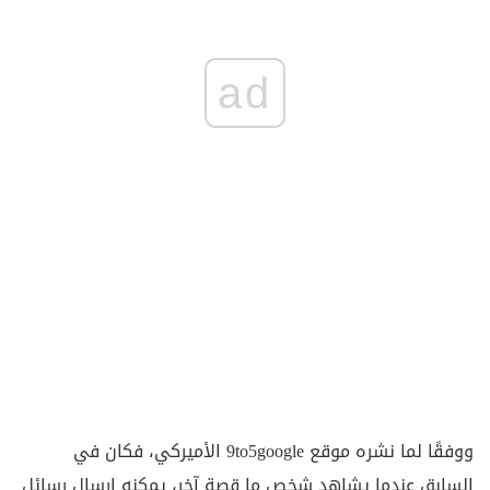
ad
ووفقًا لما نشره موقع 9to5google الأميركي، فكان في
السابق عندما يشاهد شخص ما قصة آخر، يمكنه إرسال رسائل