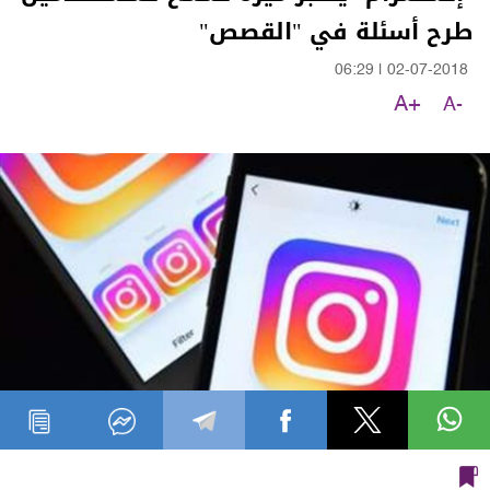
طرح أسئلة في "القصص"
06:29
|
02-07-2018
A+
A-