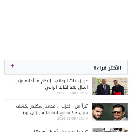
الأكثر قراءة
عن زيادات الرواتب.. إليكم ما أعلنه وزير
المال بعد لقائه الراعي
08:07 | 2026-08-08
تبرأ من "الحزب".. محمد إسكندر يكشف
سبب خلافه مع ابنه فارس (فيديو)
02:10 | 2026-08-08
"محطات بنزين" تُقفل أبوابها!