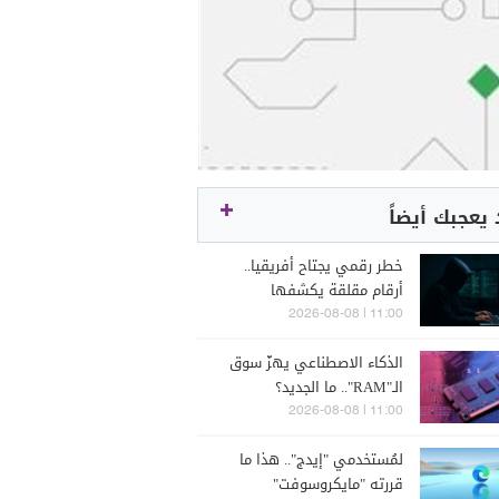
يعجبك أيضاً
خطر رقمي يجتاح أفريقيا..
أرقام مقلقة يكشفها
"الإنتربول"
11:00 | 2026-08-08
الذكاء الاصطناعي يهزّ سوق
الـ"RAM".. ما الجديد؟
11:00 | 2026-08-08
لمُستخدمي "إيدج".. هذا ما
قررته "مايكروسوفت"