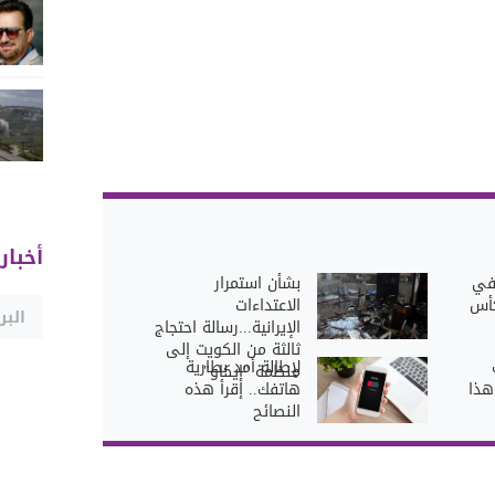
أخبار
في
بشأن استمرار
أس
الاعتداءات
الإيرانية...رسالة احتجاج
ثالثة من الكويت إلى
لإطالة أمد بطارية
منظمة "إيكاو"
هذا
هاتفك.. إقرأ هذه
النصائح