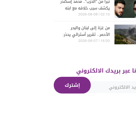
تبرأ من "الحزب".. محمد إسكندر
يكشف سبب خلافه مع ابنه
فارس (فيديو)
02:10 | 2026-08-08
من غزة إلى لبنان والبحر
الأحمر... تقرير أسترالي يحذر:
الشرق الأوسط يدخل أخطر
16:00 | 2026-08-07
مراحله
نا عبر بريدك الالكتروني
إشترك