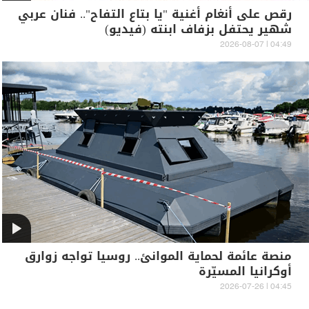
رقص على أنغام أغنية "يا بتاع التفاح".. فنان عربي
شهير يحتفل بزفاف ابنته (فيديو)
04:49 | 2026-08-07
منصة عائمة لحماية الموانئ.. روسيا تواجه زوارق
أوكرانيا المسيّرة
04:45 | 2026-07-26