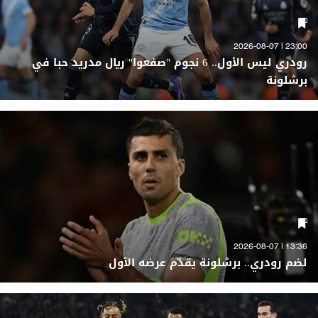
23:00 | 2026-08-07
رودري ليس الأول.. 6 نجوم "صفعوا" ريال مدريد حبا في
برشلونة
13:36 | 2026-08-07
لضم رودري.. برشلونة يقدّم عرضه الأول