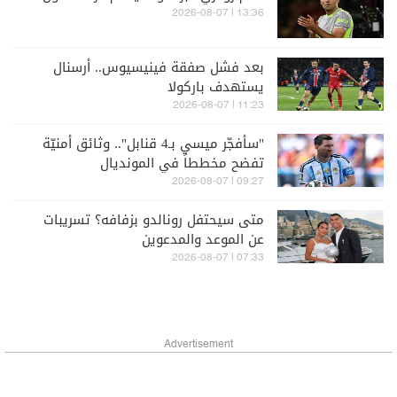
13:36 | 2026-08-07
بعد فشل صفقة فينيسيوس.. أرسنال
يستهدف باركولا
11:23 | 2026-08-07
"سأفجّر ميسي بـ4 قنابل".. وثائق أمنيّة
تفضح مخططاً في المونديال
09:27 | 2026-08-07
متى سيحتفل رونالدو بزفافه؟ تسريبات
عن الموعد والمدعوين
07:33 | 2026-08-07
Advertisement