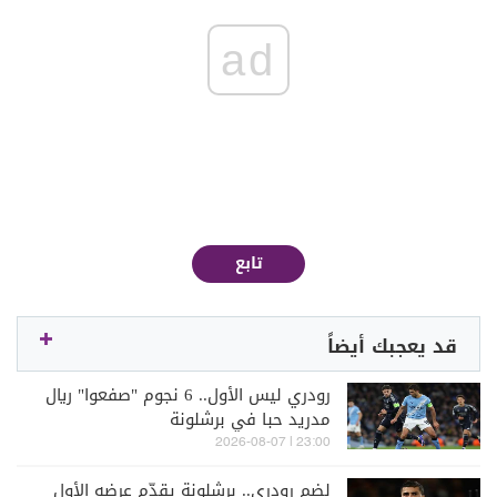
ad
تابع
قد يعجبك أيضاً
رودري ليس الأول.. 6 نجوم "صفعوا" ريال
مدريد حبا في برشلونة
23:00 | 2026-08-07
لضم رودري.. برشلونة يقدّم عرضه الأول