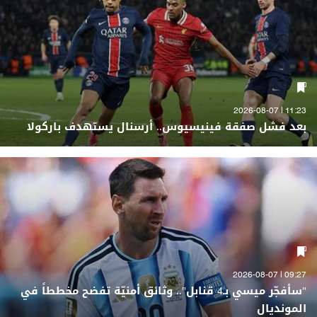
11:23 | 2026-08-07
بعد فشل صفقة فينيسيوس.. أرسنال يستهدف باركولا
09:27 | 2026-08-07
"سأفجّر ميسي بـ4 قنابل".. وثائق أمنيّة تفضح مخططاً في
المونديال