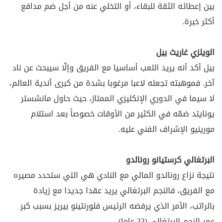
بين إعطائه الثقة للبقاء، أو التخلي عنه من أجل ضم مدافع
أكثر خبرة.
الويلزي غاريث بيل
بيل أكد أنه يريد اللعب أساسيا مع الفريق وإلّا سيبحث عن ناد
آخر. فموهبته تجعله لاعبا مرغوبا بشدة من كبرى أندية العالم،
لا سيما في الدوري الإنكليزي الممتاز، حيث حاول مانشستر
يونايتد ضمّه في الكثير من الأوقات خصوصاً بعد استلام
مورينيو الإشراف الفني عليه.
البرتغالي كرستيانو رونالدو
نتيجة نزاع رونالدو المالي مع النادي هي التي ستحدد مصيره
مع الفريق، فالنجم البرتغالي يريد عقدا جديدا مع زيادة
بالراتب، الأمر الذي يرفضه الرئيس فلورنتينو بيريز بسبب كبر
عمر النجم البرتغالي (33 عاما).