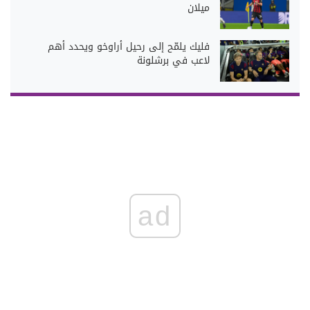
ميلان
فليك يلمّح إلى رحيل أراوخو ويحدد أهم
لاعب في برشلونة
ad