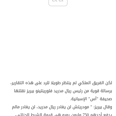
لكن الفريق الملكي لم ينتظر طويلا للرد على هذه التقارير،
برسالة قوية من رئيس ريال مدريد فلورينتينو بيريز نقلتها
صحيفة "آس" الإسبانية.
وقال بيريز: " مودريتش لن يغادر ريال مدريد، لن يغادر مالم
يدفع أحدهم 750 مليون يورو هي قيمة الشرط الجزائي،