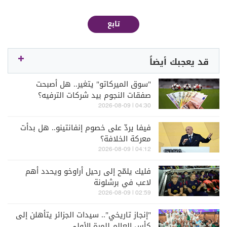
تابع
قد يعجبك أيضاً
"سوق الميركاتو" يتغير.. هل أصبحت
صفقات النجوم بيد شركات الترفيه؟
04:30 | 2026-08-09
فيفا يردّ على خصوم إنفانتينو.. هل بدأت
معركة الخلافة؟
04:12 | 2026-08-09
فليك يلمّح إلى رحيل أراوخو ويحدد أهم
لاعب في برشلونة
02:59 | 2026-08-09
"إنجاز تاريخي".. سيدات الجزائر يتأهلن إلى
كأس العالم للمرة الأولى