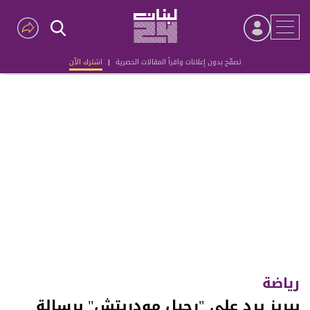
تصفّح بدون إعلانات واقرأ المقالات الحصرية
|
اشترك الآن
Advertisement
رياضة
بيريز يرد على "رحيل مودريتش" برسالة