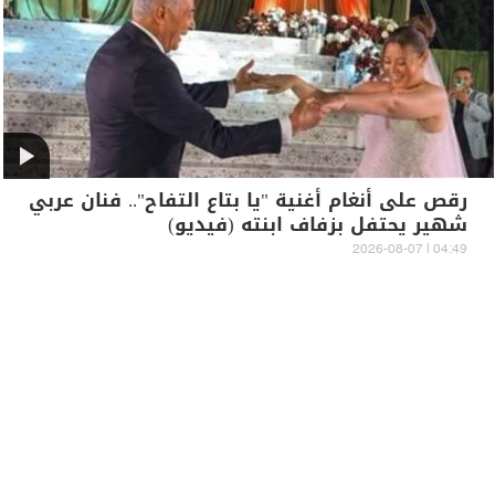
رقص على أنغام أغنية "يا بتاع التفاح".. فنان عربي
شهير يحتفل بزفاف ابنته (فيديو)
04:49 | 2026-08-07