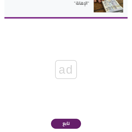
"الإهانة"
ad
تابع