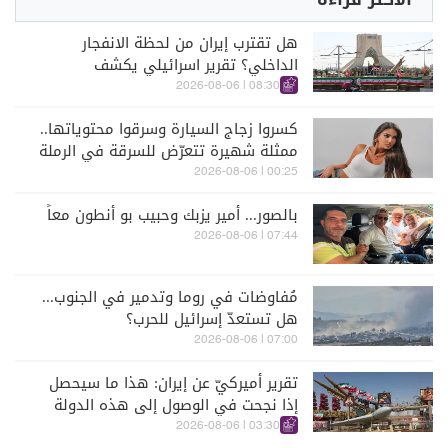
هل تقترب إيران من لحظة الانفجار
الداخلي؟ تقرير اسرائيلي يكشف
الكواليس
08:30 | 2026-08-06
كسروا زجاج السيارة وسرقوا محتوياتها..
ممثلة شهيرة تتعرّض للسرقة في الرملة
البيضاء (فيديو)
00:25 | 2026-08-06
بالصور... أمير يزبك وحبيب بو أنطون معاً
07:44 | 2026-08-06
مُفاوضات في روما وتدمير في الجنوب...
هل تستعدّ إسرائيل للحرب؟
07:00 | 2026-08-06
تقرير أميركيّ عن إيران: هذا ما سيحصل
إذا نجحت في الوصول إلى هذه الدولة
الآسيويّة
03:30 | 2026-08-06