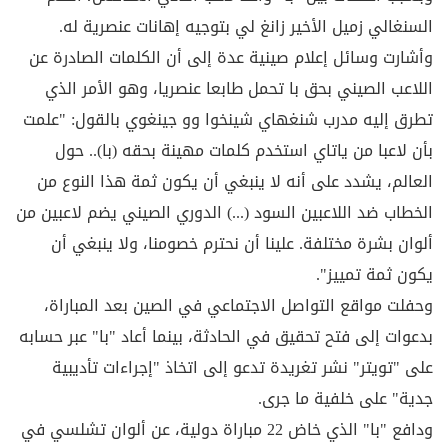
السنغالي زميل الأخير زانغ لي بتوجيه إهانات عنصرية له.
وأشارت وسائل إعلام صينية عدة إلى أن الكلمات الصادرة عن
اللاعب الصيني بحق با تحمل طابعا عنصريا، وهو الأمر الذي
تطرق إليه مدرب شنغهاي شينخوا وو جينغوي بالقول: "علمت
بأن لاعبا من ياتاي استخدم كلمات مهينة بحقه (با).. حول
العالم، يشدد على أنه لا ينبغي أن يكون ثمة هذا النوع من
الخطاب ضد اللاعبين السود (...) الدوري الصيني يضم لاعبين من
ألوان بشرة مختلفة. علينا أن نحترم خصومنا، ولا ينبغي أن
يكون ثمة تمييز".
وحفلت مواقع التواصل الاجتماعي في الصين بعد المباراة،
بدعوات إلى فتح تحقيق في الحادثة، بينما أعاد "با" عبر حسابه
على "تويتر" نشر تغريدة تدعو إلى اتخاذ "إجراءات تأديبية
جدية" على خلفية ما جرى.
ودافع "با" الذي خاض 22 مباراة دولية، عن ألوان تشلسي في