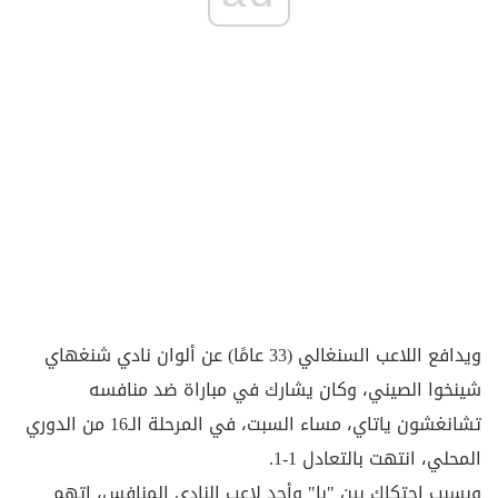
ويدافع اللاعب السنغالي (33 عامًا) عن ألوان نادي شنغهاي
شينخوا الصيني، وكان يشارك في مباراة ضد منافسه
تشانغشون ياتاي، مساء السبت، في المرحلة الـ16 من الدوري
المحلي، انتهت بالتعادل 1-1.
وبسبب احتكاك بين "با" وأحد لاعب النادي المنافس، اتهم