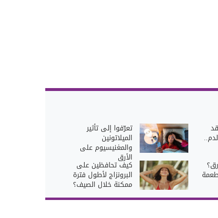
قد
تعرّفوا إلى تأثير
دم..
الميلاتونين
والمغنيسيوم على
الأرق
رق؟
كيف تحافظين على
طعمة
البرونزاج لأطول فترة
ممكنة خلال الصيف؟