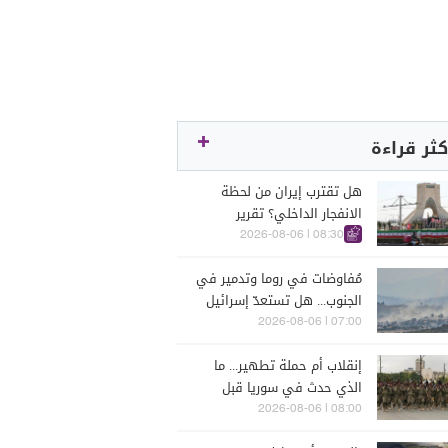
كثر قراءة
هل تقترب إيران من لحظة
الانفجار الداخلي؟ تقرير
اسرائيلي يكشف الكواليس
08:30 | 2026-08-06
مُفاوضات في روما وتدمير في
الجنوب... هل تستعدّ إسرائيل
للحرب؟
07:00 | 2026-08-06
إنقلاب أم حملة تطهير... ما
الذي حدث في سوريا قبل
يومين؟
08:00 | 2026-08-06