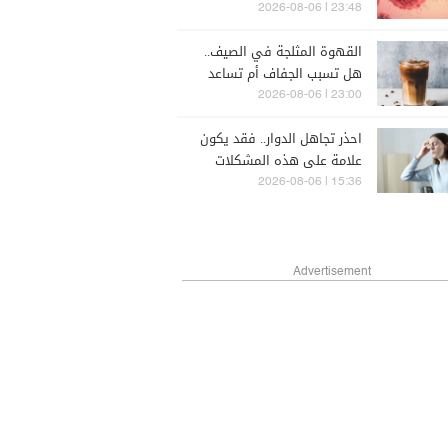
يُعيد تنشيط نفسه.. دراسة
23:48 | 2026-08-06
تكشف
القهوة المثلجة في الصيف..
هل تسبب الجفاف أم تساعد
على الترطيب؟
23:00 | 2026-08-06
احذر تجاهل الدوار.. فقد يكون
علامة على هذه المشكلات
القلبية
15:36 | 2026-08-06
Advertisement