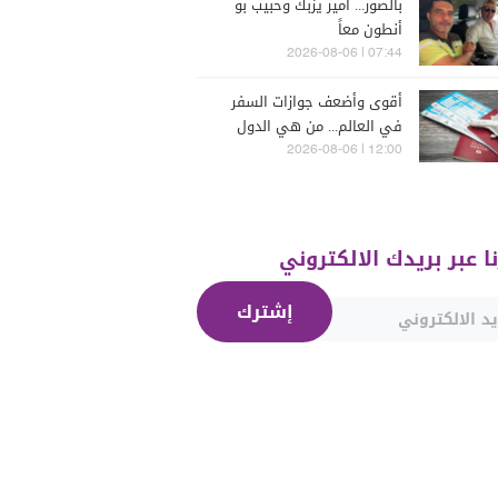
بالصور... أمير يزبك وحبيب بو
أنطون معاً
07:44 | 2026-08-06
أقوى وأضعف جوازات السفر
في العالم... من هي الدول
التي تصدّرت الترتيب؟
12:00 | 2026-08-06
نا عبر بريدك الالكتروني
إشترك