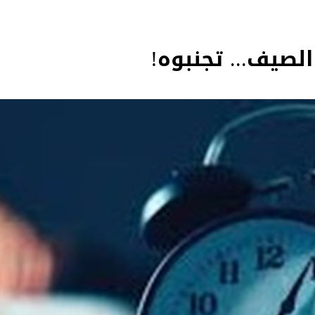
لصيف... تجنبوه!