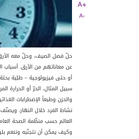
A+
A-
حلّ فصل الصيف، وحلّ معه الأرق
عن معاناتهم من الأرق. أسباب ا
أو حتى فيزيولوجية – طبّية بحتة.
سبيل المثال، الحرّ أو الحرارة ال
والحزن وطبعاً الإضطرابات الغذائي
نشاط الفرد خلال النهار. ويصنّف ا
العالم حسب منظّمة الصحة العامة
وكيف يمكن أن نتجنّبه وننعم بلي