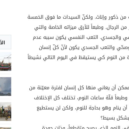
 من ذكور وإناث. ولكنّ السيدات ما فوق الخمسة
من الرجال. وطبعاً للأرق ميزاته الخاصة والتي
فسي والجسدي. التعب النفسي يكون سببه عدم
الأ
حّي والتعب الجسدي يكون لأنّ كلّ إنسان
 من النوم كي يستيقظ في اليوم التالي نشيطاً
ممكن أن يعاني منها كل إنسان لفترة معيّنة من
 وطبعاً قلّة ساعات النوم، تختلف كل الإختلاف
 أن ينام وهو بحاجة للنوم، ولكن لن يستطيع
ق بشكل بسيط؟
 هو إضطرابٌ في النوم الذي يصبح متقطعاً، وذات جودة