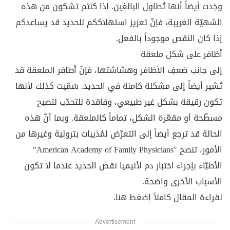
وجَدت أيضاً أنها تُطاول البالغين. إذا كنتم تشكون من هذه
الشهيّة الغريبة، فإنّ تعزيز استهلاككم للحديد قد يساعدكم
إذا كان النقص موجوداً بالفعل.
أظافر على شكل ملعقة
إلى جانب ضعفِ الأظافر وهشاشتها، فإنّ أطافر الملعقة قد
تُشير أيضاً إلى مشكلة كامنة في الحديد. سُمّيت كذلك لأنها
تكون رقيقة بشكل غير طبيعي، وفاقدة للتحدّب لتصبح
مسطّحة أو مقعّرة الشكل، تماماً كالملعقة. وبما أنّ هذه
الحالة قد ترجع أيضاً إلى التعرّض لمُذيبات بترولية وغيرها من
الأمور، تنصح "American Academy of Family Physicians"
الأطبّاء بإجراء اختبار دم لأنيميا نقص الحديد عندما لا تكون
الأسباب الأخرى واضحة.
لقراءة المقال كاملاً إضغط
هنا
.
Advertisement