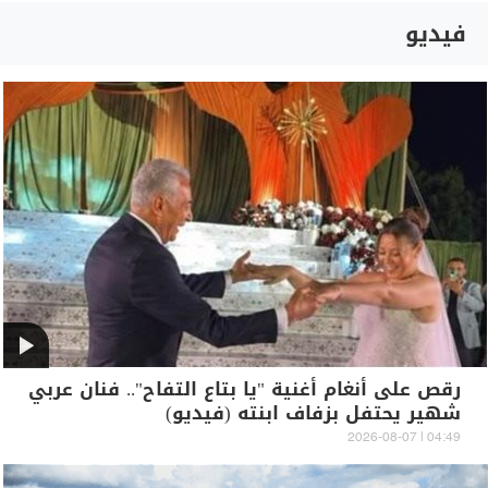
فيديو
رقص على أنغام أغنية "يا بتاع التفاح".. فنان عربي
شهير يحتفل بزفاف ابنته (فيديو)
04:49 | 2026-08-07