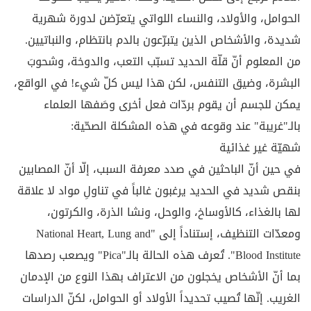
الحوامل، والأولاد، والنساء اللواتي يتعرّضن لدورة شهرية
شديدة، والأشخاص الذين يتبرّعون بالدم بانتظام، والنباتيين.
من المعلوم أنّ قلّة الحديد تسبّب التعب، والدوخة، وشحوبَ
البشرة، وضيق التنفس، لكن هذا ليس كلّ شيء! في الواقع،
يمكن للجسم أن يقوم بردّات فعل أخرى وصَفها العلماء
بالـ"غريبة" عند وقوعه في هذه المشكلة الصحّية:
شهيّة غير غذائية
في حين أنّ الباحثين في صدد معرفة السبب، إلّا أنّ المصابين
بنقص شديد في الحديد يرغبون غالباً في تناولِ مواد لا علاقة
لها بالغذاء، كالأوساخ، والوحل، ونشا الذرة، والكرتون،
ومعدّات التنظيف، إستناداً إلى "National Heart, Lung and
Blood Institute". تُعرف هذه الحالة بالـ"Pica" ويصعب رصدها
بما أنّ الأشخاص يخجلون من الاعتراف بهذا النوع من الإدمان
الغريب. إنّها تُصيب تحديداً الأولاد أو الحوامل، لكنّ الدراسات