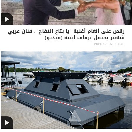
رقص على أنغام أغنية "يا بتاع التفاح".. فنان عربي
شهير يحتفل بزفاف ابنته (فيديو)
04:49 | 2026-08-07