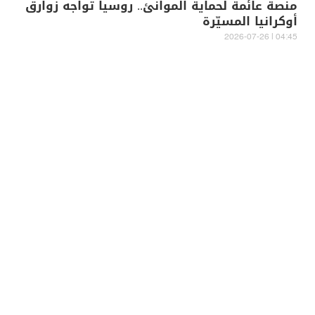
منصة عائمة لحماية الموانئ.. روسيا تواجه زوارق
أوكرانيا المسيّرة
04:45 | 2026-07-26