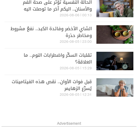
الحالة النفسية تؤثر على صحة الفم
والأسنان.. اليكم آخر ما توصلت اليه
الدراسات
00:13 | 2026-08-06
الشاي الأخضر وفائدة الكبد.. نفعٌ مشروط
ومخاطر حذرة
23:00 | 2026-08-05
تقلبات السكّر واضطرابات النوم.. ما
العلاقة؟
15:29 | 2026-08-05
قبل فوات الأوان.. نقص هذه الفيتامينات
يُسرِّع الزهايمر
12:31 | 2026-08-05
Advertisement