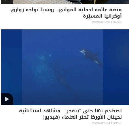
منصة عائمة لحماية الموانئ.. روسيا تواجه زوارق
أوكرانيا المسيّرة
04:45 | 2026-07-26
تصطدم بها حتى "تنفجر".. مشاهد استثنائية
لحيتان الأوركا تحيّر العلماء (فيديو)
03:57 | 2026-07-24