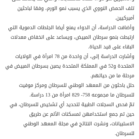
تلف الحمض النووي الذي يسبب نمو الورم، وفقا لباحثين
أميركيين.
وأضافت الدراسة، أن الدواء يمنع أيضا الجلطات الدموية التي
ارتبطت بنمو سرطان المبيض، ويساعد على انخفاض معدلات
البقاء على قيد الحياة.
وأشارت الدراسة إلى، أن واحدة من 78 امرأة في الولايات
المتحدة و52 في المملكة المتحدة يصبن بسرطان المبيض في
مرحلة ما من حياتهم.
حلل باحثون من المعهد الوطني للسرطان ومركز موفيت
للسرطان ما مجموعه 758- 829 امرأة من 13 دراسة.
تمّ فحص السجلات الطبية لتحديد أي تشخيص للسرطان، في
حين تم جمع استخدامهن لمسكنات الألم عن طريق
الاستبيانات، ونشرت النتائج في مجلة المعهد الوطني
للسرطان.