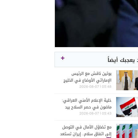
يعجبك أيضاً
بوتين ناقش مع الرئيس
الإماراتي الأوضاع في الخليج
وأوكرانيا
05:48 | 2026-08-07
خلية الإعلام الأمني العراقي:
ماضون في حصر السلاح بيد
الدولة
05:43 | 2026-08-07
مع تضاؤل الآمال في التوصل
إلى اتفاق سلام.. إيران تستعد