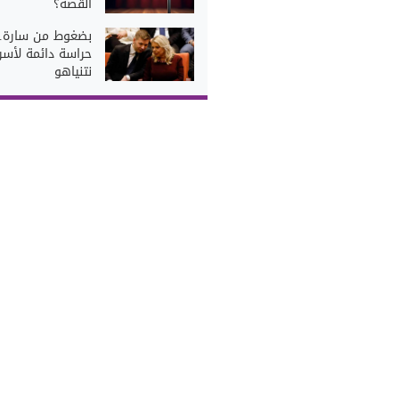
القصة؟
بضغوط من سارة..
حراسة دائمة لأسر
نتنياهو