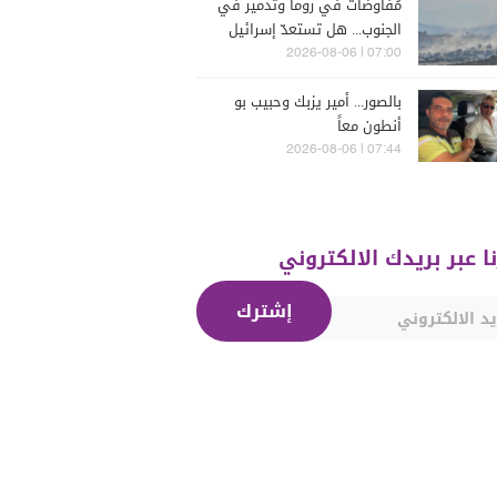
مُفاوضات في روما وتدمير في
الجنوب... هل تستعدّ إسرائيل
للحرب؟
07:00 | 2026-08-06
بالصور... أمير يزبك وحبيب بو
أنطون معاً
07:44 | 2026-08-06
نا عبر بريدك الالكتروني
إشترك