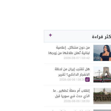
كثر قراءة
من دون مشاكل.. إعلامية
لبنانية تُعلن طلاقها من زوجها
رجل الأعمال
03:42 | 2026-08-07
هل تقترب إيران من لحظة
الانفجار الداخلي؟ تقرير
اسرائيلي يكشف الكواليس
08:30 | 2026-08-06
إنقلاب أم حملة تطهير... ما
الذي حدث في سوريا قبل
يومين؟
08:00 | 2026-08-06