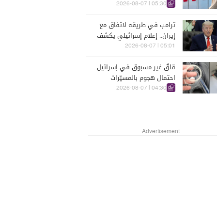
لحرب طويلة الأمد
05:30 | 2026-08-07
ترامب في طريقه لاتفاق مع
إيران.. إعلام إسرائيلي يكشف
05:01 | 2026-08-07
قلقٌ غير مسبوق في إسرائيل..
احتمال هجوم بالمسيّرات
يشغل كبار المسؤولين الأمنيين
04:30 | 2026-08-07
Advertisement